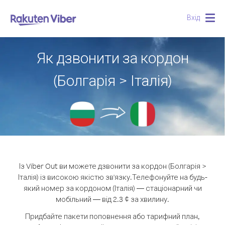
Вхід
Togg
navig
Як дзвонити за кордон
(Болгарія > Італія)
Із Viber Out ви можете дзвонити за кордон (Болгарія >
Італія) із високою якістю зв'язку.
Телефонуйте на будь-
який номер за кордоном (Італія) — стаціонарний чи
мобільний — від 2.3 ¢ за хвилину.
Придбайте пакети поповнення або тарифний план,