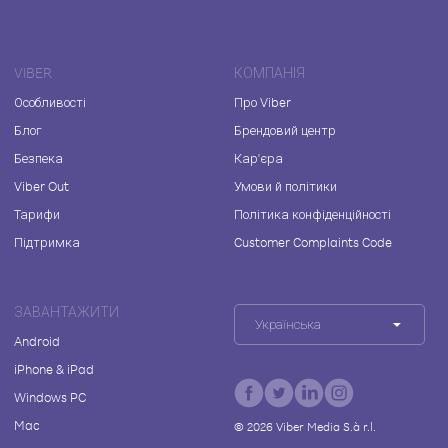
VIBER
КОМПАНІЯ
Особливості
Про Viber
Блог
Брендовий центр
Безпека
Кар'єра
Viber Out
Умови й політики
Тарифи
Політика конфіденційності
Підтримка
Customer Complaints Code
ЗАВАНТАЖИТИ
Українська
Android
iPhone & iPad
Windows PC
Mac
©
2026
Viber Media S.à r.l.