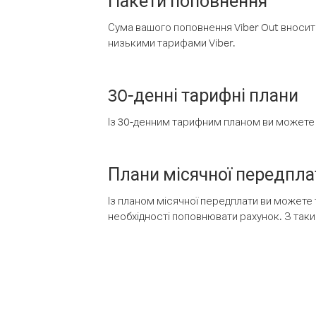
Пакети поповнення
Сума вашого поповнення Viber Out вносить
низькими тарифами Viber.
30-денні тарифні плани
Із 30-денним тарифним планом ви можете т
Плани місячної передпла
Із планом місячної передплати ви можете 
необхідності поповнювати рахунок. З таки