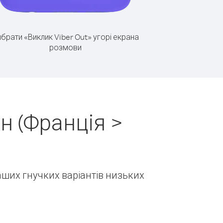
брати «Виклик Viber Out» угорі екрана
розмови
н (Франція >
наших гнучких варіантів низьких