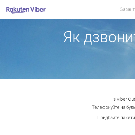
Завант
Як дзвонит
Із Viber O
Телефонуйте на будь-
Придбайте пакети