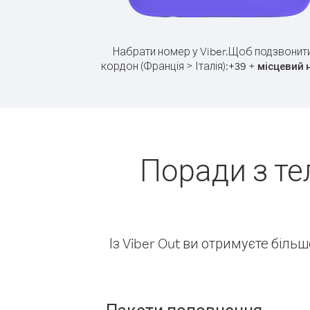
Набрати номер у Viber.
Щоб подзвонити
кордон (Франція > Італія):
+
+
39
місцевий 
Поради з те
Із Viber Out ви отримуєте біль