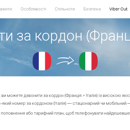
ажити
Особливості
Спільноти
Безпека
Viber Out
и за кордон (Франці
ut ви можете дзвонити за кордон (Франція > Італія) із високою якіс
який номер за кордоном (Італія) — стаціонарний чи мобільний — 
 поповнення або тарифний план, щоб телефонувати найдешевше за