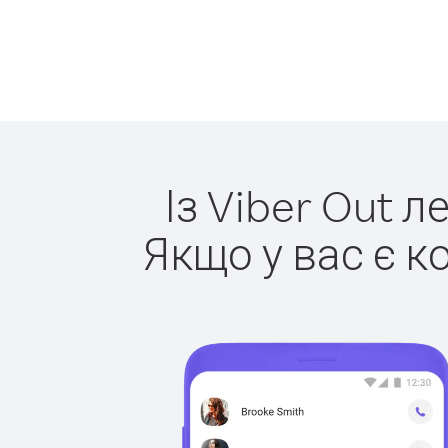
Із Viber Out л
Якщо у вас є к