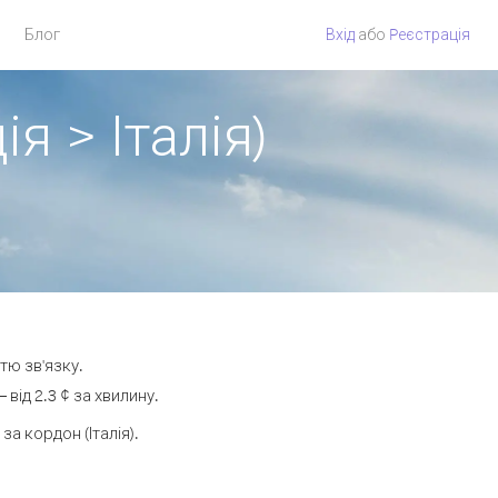
Блог
Вхід
або
Pеєстрація
я > Італія)
тю зв'язку.
від 2.3 ¢ за хвилину.
 кордон (Італія).