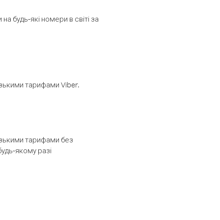
а будь-які номери в світі за
изькими тарифами Viber.
низькими тарифами без
будь-якому разі