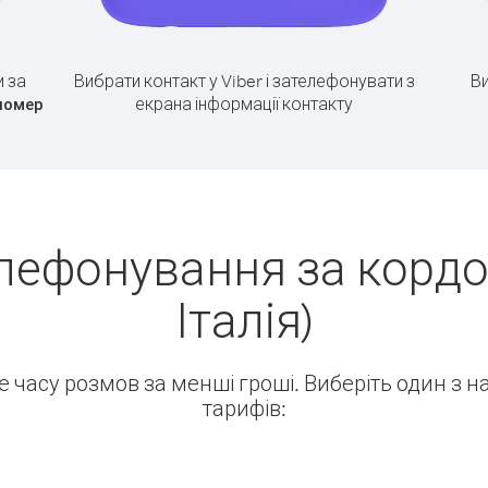
 за
Вибрати контакт у Viber і зателефонувати з
Ви
екрана інформації контакту
номер
лефонування за кордо
Італія)
ше часу розмов за менші гроші. Виберіть один з 
тарифів: