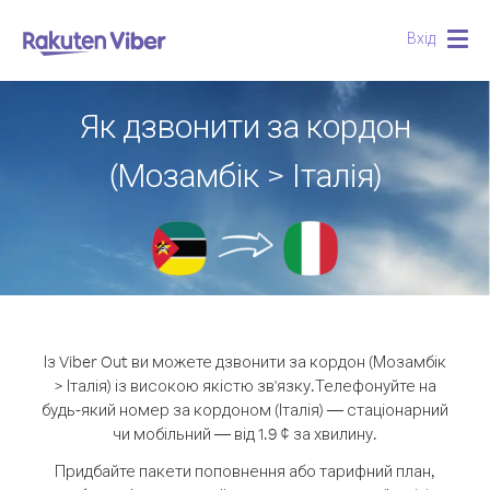
Вхід
Togg
navig
Як дзвонити за кордон
(Мозамбік > Італія)
Із Viber Out ви можете дзвонити за кордон (Мозамбік
> Італія) із високою якістю зв'язку.
Телефонуйте на
будь-який номер за кордоном (Італія) — стаціонарний
чи мобільний — від 1.9 ¢ за хвилину.
Придбайте пакети поповнення або тарифний план,