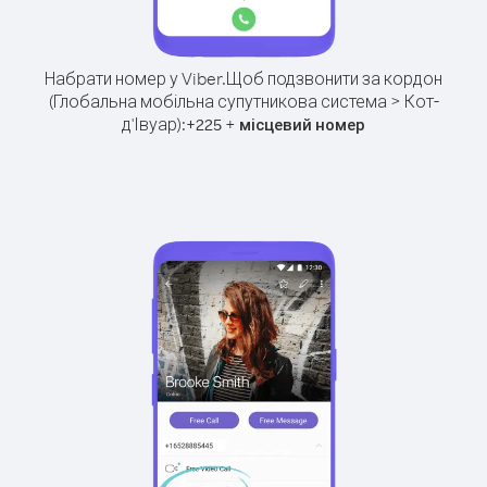
Набрати номер у Viber.
Щоб подзвонити за кордон
(Глобальна мобільна супутникова система > Кот-
д'Івуар):
+
+
225
місцевий номер