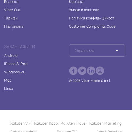
Безпека
Кар'єра
Viber Out
Умови й політики
Тарифи
Політика конфіденційності
Підтримка
Customer Complaints Code
ЗАВАНТАЖИТИ
Українська
Android
iPhone & iPad
Windows PC
Mac
©
2026
Viber Media S.à r.l.
Linux
Rakuten Viki
Rakuten Kobo
Rakuten Travel
Rakuten Marketing
Rakuten Insight
Rakuten TV
About Rakuten