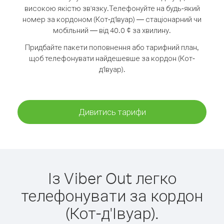
високою якістю зв'язку.
Телефонуйте на будь-який
номер за кордоном (Кот-д'Івуар) — стаціонарний чи
мобільний — від 40.0 ¢ за хвилину.
Придбайте пакети поповнення або тарифний план,
щоб телефонувати найдешевше за кордон (Кот-
д'Івуар).
Дивитись тарифи
Із Viber Out легко
телефонувати за кордон
(Кот-д'Івуар).