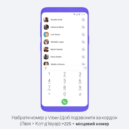
Набрати номер у Viber.
Щоб подзвонити за кордон
(Лівія > Кот-д'Івуар):
+
+
225
місцевий номер