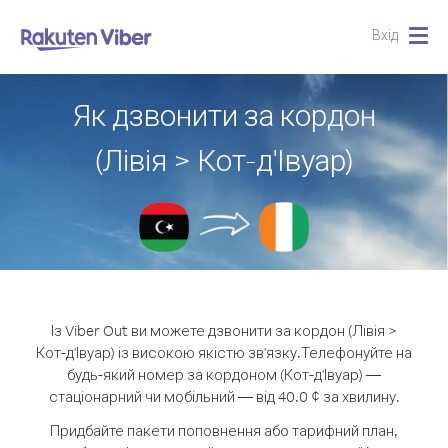
Вхід
Togg
navig
Як дзвонити за кордон
(Лівія > Кот-д'Івуар)
Із Viber Out ви можете дзвонити за кордон (Лівія >
Кот-д'Івуар) із високою якістю зв'язку.
Телефонуйте на
будь-який номер за кордоном (Кот-д'Івуар) —
стаціонарний чи мобільний — від 40.0 ¢ за хвилину.
Придбайте пакети поповнення або тарифний план,