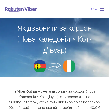
Вхід
Togg
navig
Як дзвонити за кордон
(Нова Каледонія > Кот-
д'Івуар)
Із Viber Out ви можете дзвонити за кордон (Нова
Каледонія > Кот-д'Івуар) із високою якістю
зв'язку.
Телефонуйте на будь-який номер за кордоном
(Кот-д'Івуар) — стаціонарний чи мобільний — від 40.0 ¢