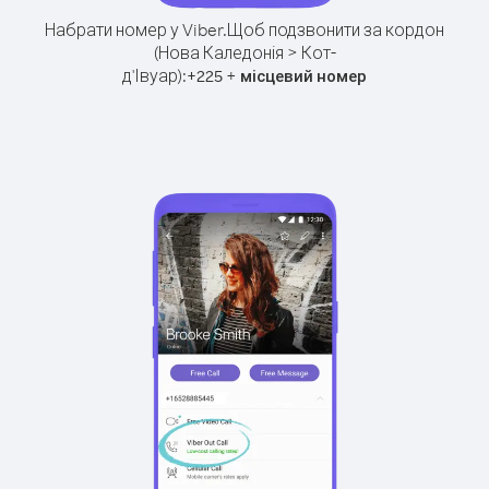
Набрати номер у Viber.
Щоб подзвонити за кордон
(Нова Каледонія > Кот-
д'Івуар):
+
+
225
місцевий номер