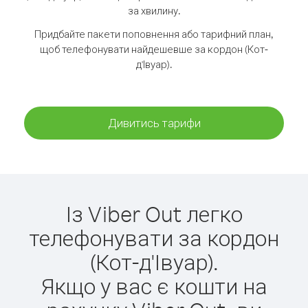
за хвилину.
Придбайте пакети поповнення або тарифний план,
щоб телефонувати найдешевше за кордон (Кот-
д'Івуар).
Дивитись тарифи
Із Viber Out легко
телефонувати за кордон
(Кот-д'Івуар).
Якщо у вас є кошти на