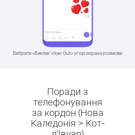
Вибрати «Виклик Viber Out» угорі екрана розмови
Поради з
телефонування
за кордон (Нова
Каледонія > Кот-
д'Івуар)