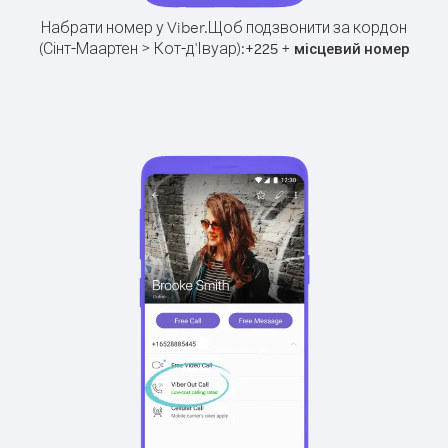
Набрати номер у Viber.
Щоб подзвонити за кордон
(Сінт-Маартен > Кот-д'Івуар):
+
+
225
місцевий номер