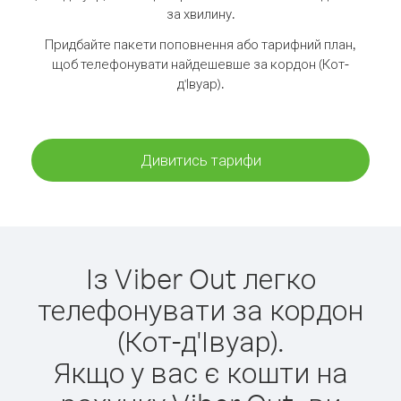
за хвилину.
Придбайте пакети поповнення або тарифний план,
щоб телефонувати найдешевше за кордон (Кот-
д'Івуар).
Дивитись тарифи
Із Viber Out легко
телефонувати за кордон
(Кот-д'Івуар).
Якщо у вас є кошти на