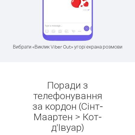
Вибрати «Виклик Viber Out» угорі екрана розмови
Поради з
телефонування
за кордон (Сінт-
Маартен > Кот-
д'Івуар)