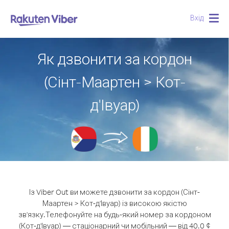
Вхід
Togg
navig
Як дзвонити за кордон
(Сінт-Маартен > Кот-
д'Івуар)
Із Viber Out ви можете дзвонити за кордон (Сінт-
Маартен > Кот-д'Івуар) із високою якістю
зв'язку.
Телефонуйте на будь-який номер за кордоном
(Кот-д'Івуар) — стаціонарний чи мобільний — від 40.0 ¢