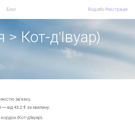
Блог
Вхід
або
Pеєстрація
 > Кот-д'Івуар)
якістю зв'язку.
— від 43.2 ¢ за хвилину.
ордон (Кот-д'Івуар).