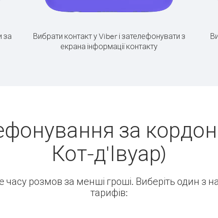
 за
Вибрати контакт у Viber і зателефонувати з
Ви
екрана інформації контакту
ефонування за кордон
Кот-д'Івуар)
ше часу розмов за менші гроші. Виберіть один з 
тарифів: