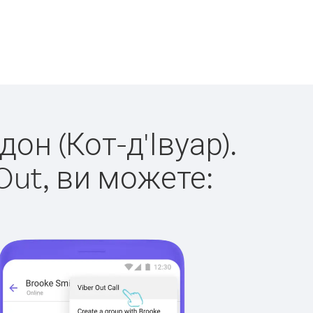
он (Кот-д'Івуар).
Out, ви можете: