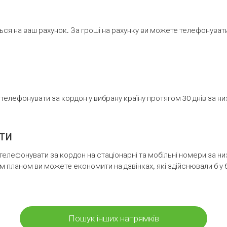
ся на ваш рахунок. За гроші на рахунку ви можете телефонувати н
елефонувати за кордон у вибрану країну протягом 30 днів за н
ти
телефонувати за кордон на стаціонарні та мобільні номери за 
м планом ви можете економити на дзвінках, які здійснювали б у 
Пошук інших напрямків