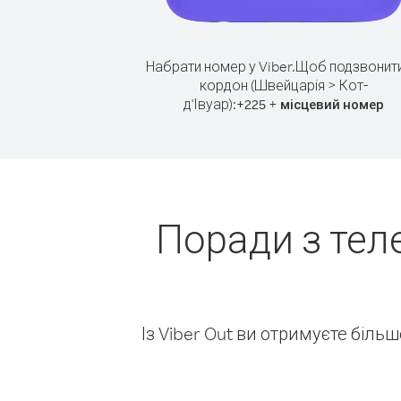
Набрати номер у Viber.
Щоб подзвонити
кордон (Швейцарія > Кот-
д'Івуар):
+
+
225
місцевий номер
Поради з тел
Із Viber Out ви отримуєте біль