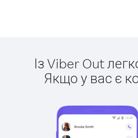
Із Viber Out лег
Якщо у вас є к