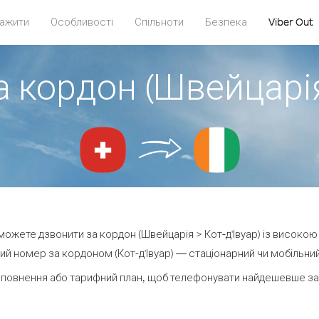
ажити
Особливості
Спільноти
Безпека
Viber Out
 кордон (Швейцарія
и можете дзвонити за кордон (Швейцарія > Кот-д'Івуар) із високою 
й номер за кордоном (Кот-д'Івуар) — стаціонарний чи мобільний 
повнення або тарифний план, щоб телефонувати найдешевше за к