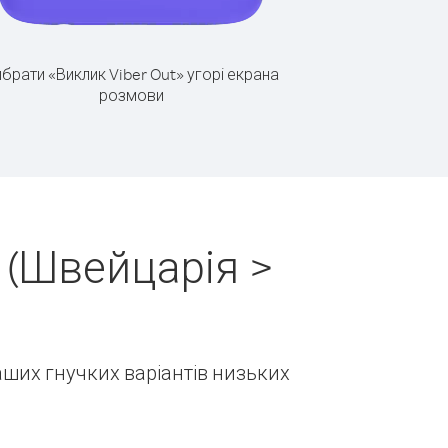
брати «Виклик Viber Out» угорі екрана
розмови
 (Швейцарія >
наших гнучких варіантів низьких