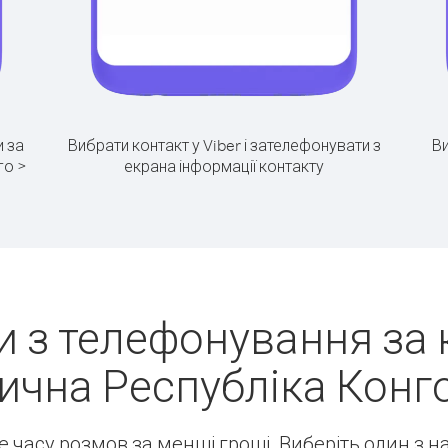
 за
Вибрати контакт у Viber і зателефонувати з
Ви
го >
екрана інформації контакту
 з телефонування за
ична Республіка Конго
ше часу розмов за менші гроші. Виберіть один з 