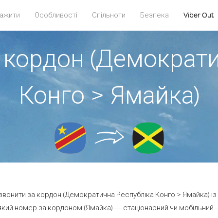
ажити
Особливості
Спільноти
Безпека
Viber Out
 кордон (Демократ
Конго > Ямайка)
дзвонити за кордон (Демократична Республіка Конго > Ямайка) із
кий номер за кордоном (Ямайка) — стаціонарний чи мобільний — 