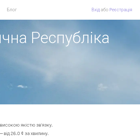
Блог
Вхід
або
Pеєстрація
ична Республіка
 високою якістю зв'язку.
від 26.0 ¢ за хвилину.