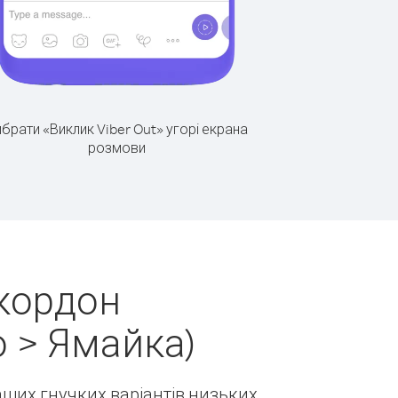
брати «Виклик Viber Out» угорі екрана
розмови
 кордон
 > Ямайка)
наших гнучких варіантів низьких