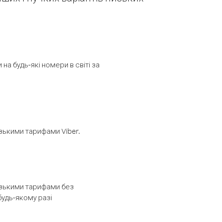
а будь-які номери в світі за
изькими тарифами Viber.
низькими тарифами без
будь-якому разі