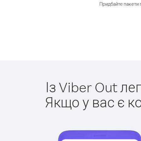
Придбайте пакети 
Із Viber Out л
Якщо у вас є к