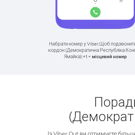
Набрати номер у Viber.
Щоб подзвонити
кордон (Демократична Республіка Кон
Ямайка):
+
+
1
місцевий номер
Поради
(Демократ
Із Viber Out ви отримуєте біль