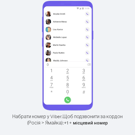
Набрати номер у Viber.
Щоб подзвонити за кордон
(Росія > Ямайка):
+
+
1
місцевий номер