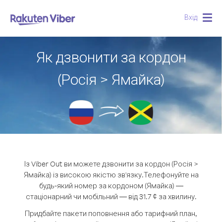
Вхід
Togg
navig
Як дзвонити за кордон
(Росія > Ямайка)
Із Viber Out ви можете дзвонити за кордон (Росія >
Ямайка) із високою якістю зв'язку.
Телефонуйте на
будь-який номер за кордоном (Ямайка) —
стаціонарний чи мобільний — від 31.7 ¢ за хвилину.
Придбайте пакети поповнення або тарифний план,