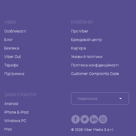
VIBER
КОМПАНІЯ
Особливості
Про Viber
Блог
Брендовий центр
Безпека
Кар'єра
Viber Out
Умови й політики
Тарифи
Політика конфіденційності
Підтримка
Customer Complaints Code
ЗАВАНТАЖИТИ
Українська
Android
iPhone & iPad
Windows PC
Mac
©
2026
Viber Media S.à r.l.