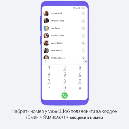
Набрати номер у Viber.
Щоб подзвонити за кордон
(Ємен > Ямайка):
+
+
1
місцевий номер