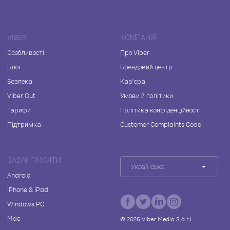
VIBER
КОМПАНІЯ
Особливості
Про Viber
Блог
Брендовий центр
Безпека
Кар'єра
Viber Out
Умови й політики
Тарифи
Політика конфіденційності
Підтримка
Customer Complaints Code
ЗАВАНТАЖИТИ
Українська
Android
iPhone & iPad
Windows PC
Mac
©
2026
Viber Media S.à r.l.