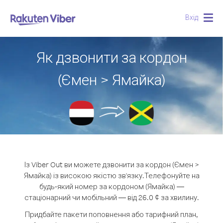
Вхід
Togg
navig
Як дзвонити за кордон
(Ємен > Ямайка)
Із Viber Out ви можете дзвонити за кордон (Ємен >
Ямайка) із високою якістю зв'язку.
Телефонуйте на
будь-який номер за кордоном (Ямайка) —
стаціонарний чи мобільний — від 26.0 ¢ за хвилину.
Придбайте пакети поповнення або тарифний план,