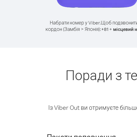
Набрати номер у Viber.
Щоб подзвонити
кордон (Замбія > Японія):
+
+
81
місцевий 
Поради з т
Із Viber Out ви отримуєте біль