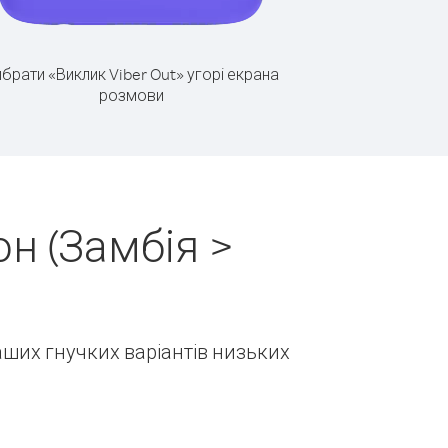
брати «Виклик Viber Out» угорі екрана
розмови
н (Замбія >
наших гнучких варіантів низьких