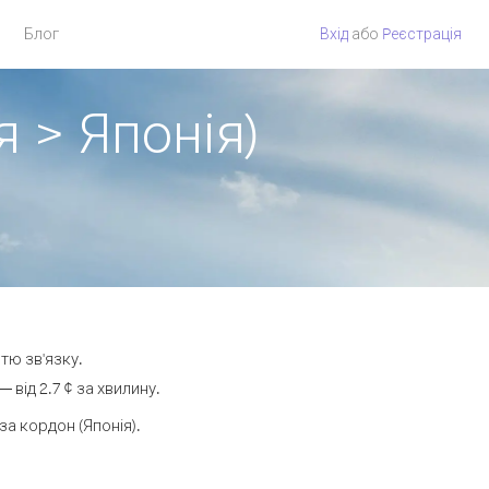
Блог
Вхід
або
Pеєстрація
я > Японія)
тю зв'язку.
від 2.7 ¢ за хвилину.
а кордон (Японія).