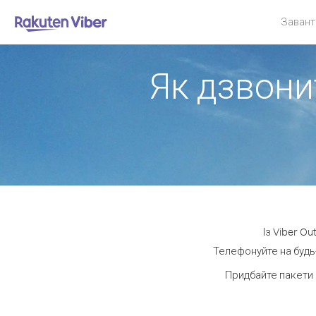
Завант
Як дзвонит
Із Viber O
Телефонуйте на будь-
Придбайте пакети 