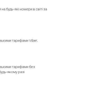
а будь-які номери в світі за
изькими тарифами Viber.
низькими тарифами без
будь-якому разі