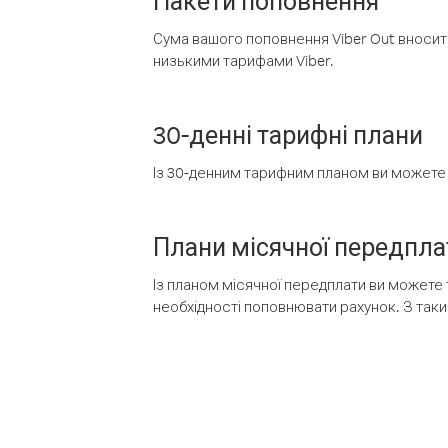
Пакети поповнення
Сума вашого поповнення Viber Out вносить
низькими тарифами Viber.
30-денні тарифні плани
Із 30-денним тарифним планом ви можете т
Плани місячної передпла
Із планом місячної передплати ви можете 
необхідності поповнювати рахунок. З таки