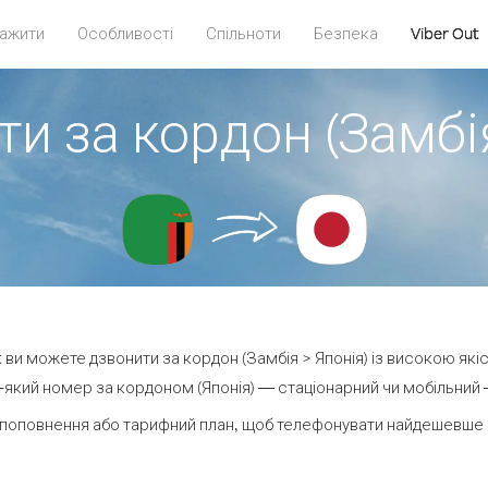
ажити
Особливості
Спільноти
Безпека
Viber Out
и за кордон (Замбі
ut ви можете дзвонити за кордон (Замбія > Японія) із високою якіс
який номер за кордоном (Японія) — стаціонарний чи мобільний — 
поповнення або тарифний план, щоб телефонувати найдешевше з