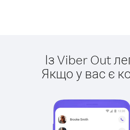
Із Viber Out л
Якщо у вас є к