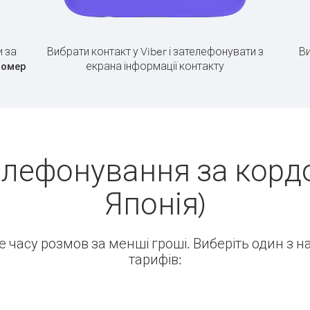
 за
Вибрати контакт у Viber і зателефонувати з
Ви
екрана інформації контакту
номер
елефонування за кордо
Японія)
ше часу розмов за менші гроші. Виберіть один з 
тарифів: