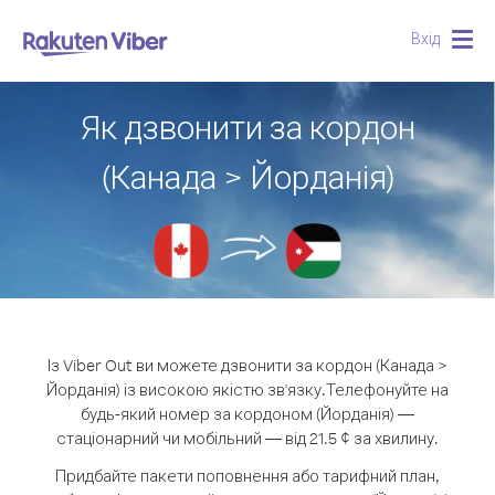
Вхід
Togg
navig
Як дзвонити за кордон
(Канада > Йорданія)
Із Viber Out ви можете дзвонити за кордон (Канада >
Йорданія) із високою якістю зв'язку.
Телефонуйте на
будь-який номер за кордоном (Йорданія) —
стаціонарний чи мобільний — від 21.5 ¢ за хвилину.
Придбайте пакети поповнення або тарифний план,