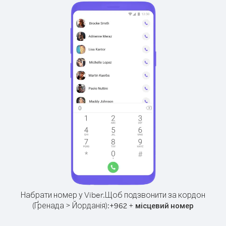
Набрати номер у Viber.
Щоб подзвонити за кордон
(Ґренада > Йорданія):
+
+
962
місцевий номер