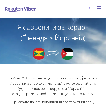
Вхід
Togg
navig
Як дзвонити за кордон
(Ґренада > Йорданія)
Із Viber Out ви можете дзвонити за кордон (Ґренада >
Йорданія) із високою якістю зв'язку.
Телефонуйте на
будь-який номер за кордоном (Йорданія) —
стаціонарний чи мобільний — від 21.5 ¢ за хвилину.
Придбайте пакети поповнення або тарифний план,