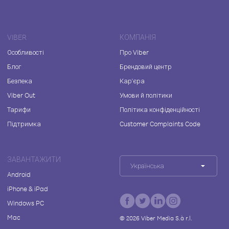
VIBER
КОМПАНІЯ
Особливості
Про Viber
Блог
Брендовий центр
Безпека
Кар'єра
Viber Out
Умови й політики
Тарифи
Політика конфіденційності
Підтримка
Customer Complaints Code
ЗАВАНТАЖИТИ
Українська
Android
iPhone & iPad
Windows PC
Mac
©
2026
Viber Media S.à r.l.