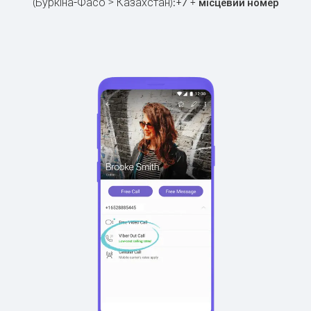
(Буркіна-Фасо > Казахстан):
+
+
7
місцевий номер