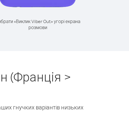
брати «Виклик Viber Out» угорі екрана
розмови
н (Франція >
наших гнучких варіантів низьких