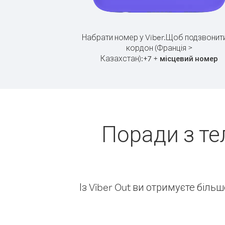
Набрати номер у Viber.
Щоб подзвонити
кордон (Франція >
Казахстан):
+
+
7
місцевий номер
Поради з те
Із Viber Out ви отримуєте біль