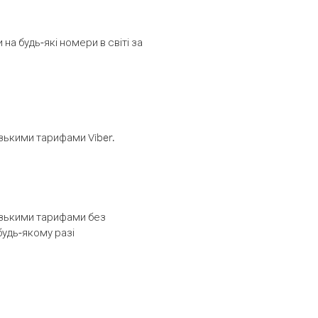
а будь-які номери в світі за
изькими тарифами Viber.
низькими тарифами без
будь-якому разі