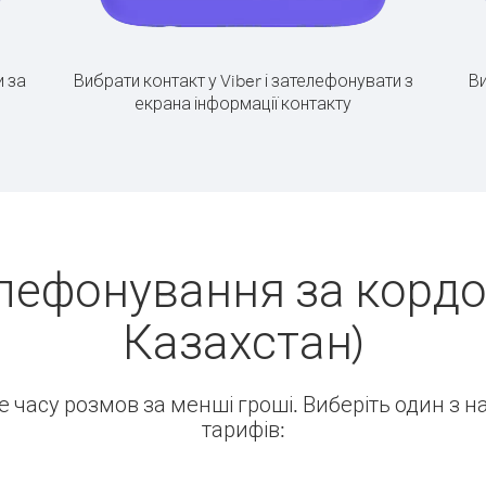
 за
Вибрати контакт у Viber і зателефонувати з
Ви
екрана інформації контакту
лефонування за кордо
Казахстан)
ше часу розмов за менші гроші. Виберіть один з 
тарифів: