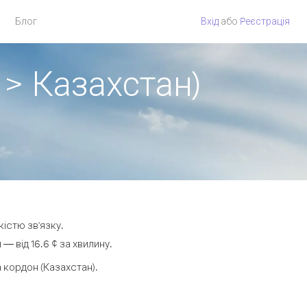
Блог
Вхід
або
Pеєстрація
 > Казахстан)
кістю зв'язку.
 від 16.6 ¢ за хвилину.
кордон (Казахстан).