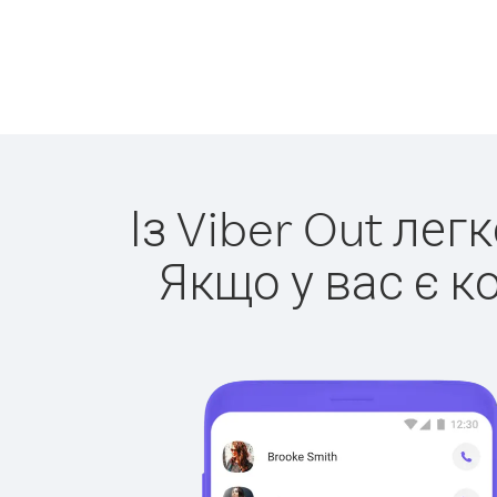
Із Viber Out лег
Якщо у вас є к