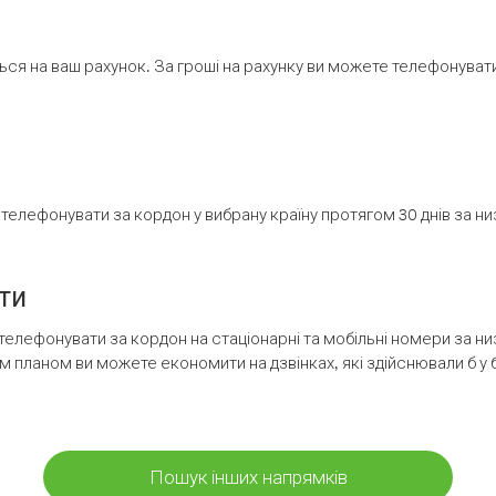
ся на ваш рахунок. За гроші на рахунку ви можете телефонувати н
елефонувати за кордон у вибрану країну протягом 30 днів за н
ти
телефонувати за кордон на стаціонарні та мобільні номери за 
м планом ви можете економити на дзвінках, які здійснювали б у 
Пошук інших напрямків