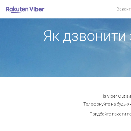
Завант
Як дзвонити 
Із Viber Out 
Телефонуйте на будь-як
Придбайте пакети п