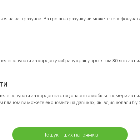
ся на ваш рахунок. За гроші на рахунку ви можете телефонувати н
елефонувати за кордон у вибрану країну протягом 30 днів за н
ти
телефонувати за кордон на стаціонарні та мобільні номери за 
м планом ви можете економити на дзвінках, які здійснювали б у 
Пошук інших напрямків