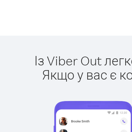
Із Viber Out лег
Якщо у вас є к