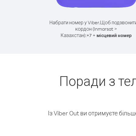
Набрати номер у Viber.
Щоб подзвонити
кордон (Inmarsat >
Казахстан):
+
+
7
місцевий номер
Поради з те
Із Viber Out ви отримуєте біль