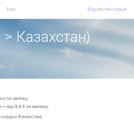
Блог
Вхід
або
Pеєстрація
 > Казахстан)
кістю зв'язку.
 від 13.8 ¢ за хвилину.
кордон (Казахстан).