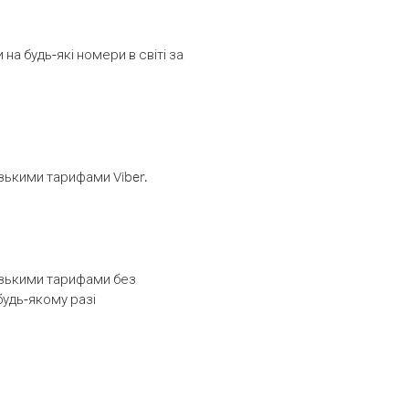
а будь-які номери в світі за
изькими тарифами Viber.
низькими тарифами без
будь-якому разі