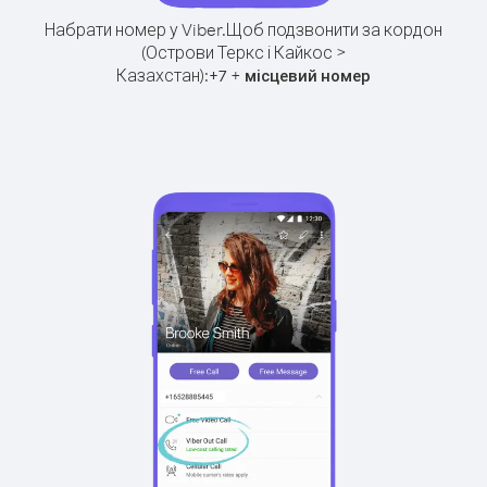
Набрати номер у Viber.
Щоб подзвонити за кордон
(Острови Теркс і Кайкос >
Казахстан):
+
+
7
місцевий номер