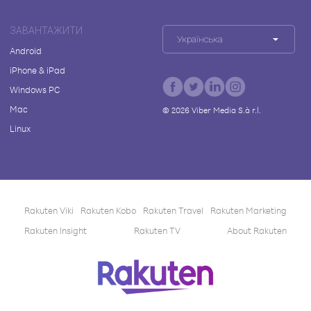
ЗАВАНТАЖИТИ
Українська
Android
iPhone & iPad
Windows PC
Mac
©
2026
Viber Media S.à r.l.
Linux
Rakuten Viki
Rakuten Kobo
Rakuten Travel
Rakuten Marketing
Rakuten Insight
Rakuten TV
About Rakuten