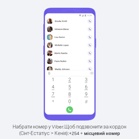
Набрати номер у Viber.
Щоб подзвонити за кордон
(Сінт-Естатіус > Кенія):
+
+
254
місцевий номер