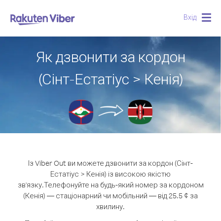
Вхід
Togg
navig
Як дзвонити за кордон
(Сінт-Естатіус > Кенія)
Із Viber Out ви можете дзвонити за кордон (Сінт-
Естатіус > Кенія) із високою якістю
зв'язку.
Телефонуйте на будь-який номер за кордоном
(Кенія) — стаціонарний чи мобільний — від 25.5 ¢ за
хвилину.