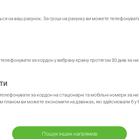
ся на ваш рахунок. За гроші на рахунку ви можете телефонувати н
елефонувати за кордон у вибрану країну протягом 30 днів за н
ти
телефонувати за кордон на стаціонарні та мобільні номери за 
м планом ви можете економити на дзвінках, які здійснювали б у 
Пошук інших напрямків