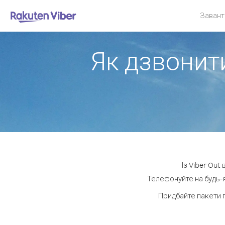
Завант
Як дзвонити
Із Viber Out
Телефонуйте на будь-я
Придбайте пакети 