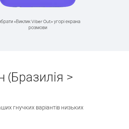
брати «Виклик Viber Out» угорі екрана
розмови
 (Бразилія >
наших гнучких варіантів низьких