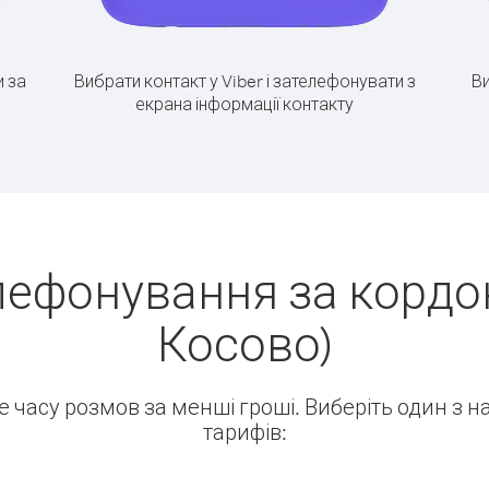
 за
Вибрати контакт у Viber і зателефонувати з
Ви
екрана інформації контакту
лефонування за кордон
Косово)
ше часу розмов за менші гроші. Виберіть один з 
тарифів: