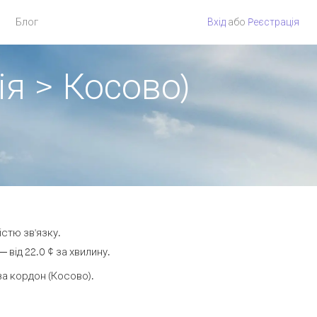
Блог
Вхід
або
Pеєстрація
ія > Косово)
істю зв'язку.
від 22.0 ¢ за хвилину.
а кордон (Косово).