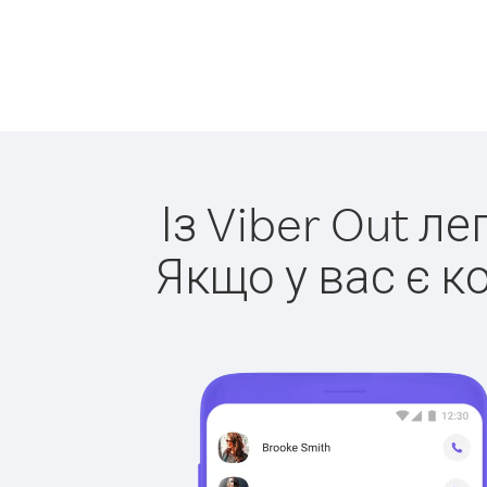
Із Viber Out л
Якщо у вас є к