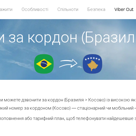
ажити
Особливості
Спільноти
Безпека
Viber Out
 за кордон (Бразил
 ви можете дзвонити за кордон (Бразилія > Косово) із високою як
кий номер за кордоном (Косово) — стаціонарний чи мобільний — 
поповнення або тарифний план, щоб телефонувати найдешевше з