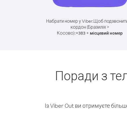
Набрати номер у Viber.
Щоб подзвонити
кордон (Бразилія >
Косово):
+
+
383
місцевий номер
Поради з те
Із Viber Out ви отримуєте біль