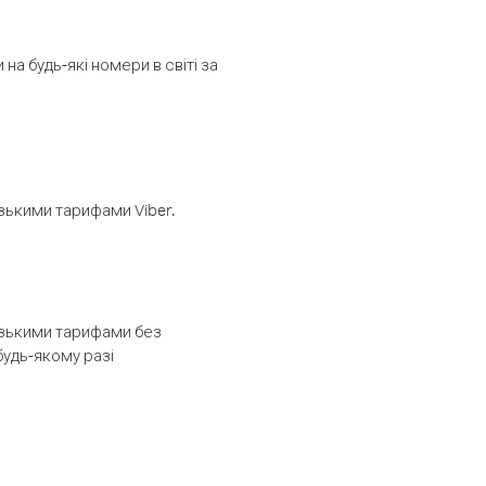
а будь-які номери в світі за
изькими тарифами Viber.
низькими тарифами без
будь-якому разі