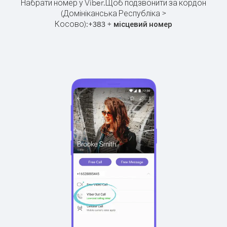
Набрати номер у Viber.
Щоб подзвонити за кордон
(Домініканська Республіка >
Косово):
+
+
383
місцевий номер