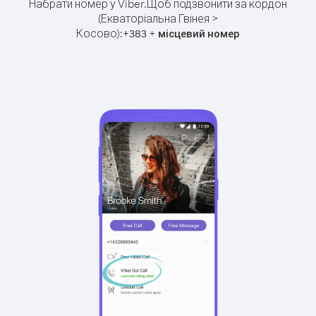
Набрати номер у Viber.
Щоб подзвонити за кордон
(Екваторіальна Гвінея >
Косово):
+
+
383
місцевий номер