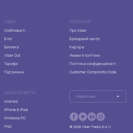
VIBER
КОМПАНІЯ
Особливості
Про Viber
Блог
Брендовий центр
Безпека
Кар'єра
Viber Out
Умови й політики
Тарифи
Політика конфіденційності
Підтримка
Customer Complaints Code
ЗАВАНТАЖИТИ
Українська
Android
iPhone & iPad
Windows PC
Mac
©
2026
Viber Media S.à r.l.