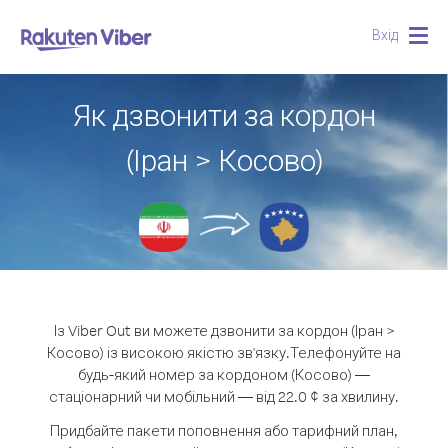
Вхід
Togg
navig
Як дзвонити за кордон
(Іран > Косово)
Із Viber Out ви можете дзвонити за кордон (Іран >
Косово) із високою якістю зв'язку.
Телефонуйте на
будь-який номер за кордоном (Косово) —
стаціонарний чи мобільний — від 22.0 ¢ за хвилину.
Придбайте пакети поповнення або тарифний план,