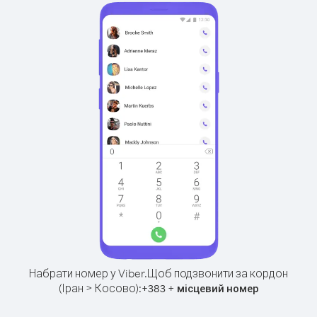
Набрати номер у Viber.
Щоб подзвонити за кордон
(Іран > Косово):
+
+
383
місцевий номер