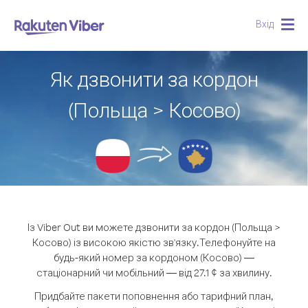
Вхід
Togg
navig
Як дзвонити за кордон
(Польща > Косово)
Із Viber Out ви можете дзвонити за кордон (Польща >
Косово) із високою якістю зв'язку.
Телефонуйте на
будь-який номер за кордоном (Косово) —
стаціонарний чи мобільний — від 27.1 ¢ за хвилину.
Придбайте пакети поповнення або тарифний план,