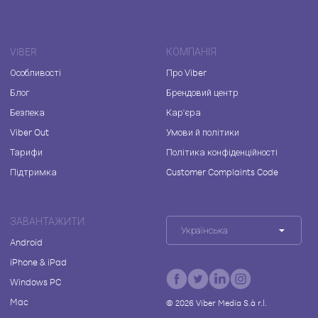
VIBER
КОМПАНІЯ
Особливості
Про Viber
Блог
Брендовий центр
Безпека
Кар'єра
Viber Out
Умови й політики
Тарифи
Політика конфіденційності
Підтримка
Customer Complaints Code
ЗАВАНТАЖИТИ
Українська
Android
iPhone & iPad
Windows PC
Mac
©
2026
Viber Media S.à r.l.