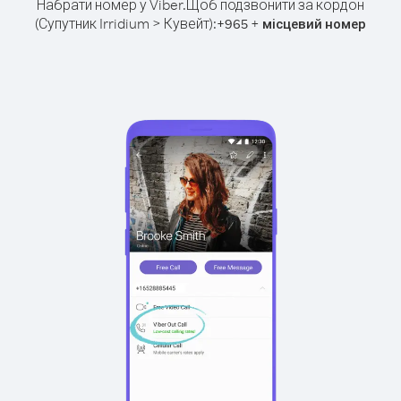
Набрати номер у Viber.
Щоб подзвонити за кордон
(Супутник Irridium > Кувейт):
+
+
965
місцевий номер