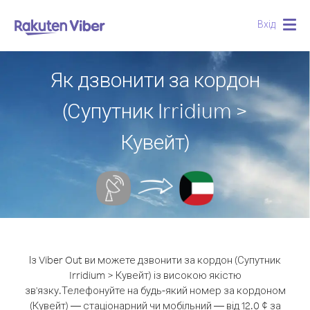
Вхід
Togg
navig
Як дзвонити за кордон
(Супутник Irridium >
Кувейт)
Із Viber Out ви можете дзвонити за кордон (Супутник
Irridium > Кувейт) із високою якістю
зв'язку.
Телефонуйте на будь-який номер за кордоном
(Кувейт) — стаціонарний чи мобільний — від 12.0 ¢ за