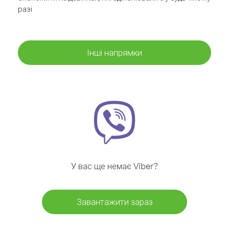
разі
Інші напрямки
У вас ще немає Viber?
Завантажити зараз