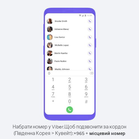
Набрати номер у Viber.
Щоб подзвонити за кордон
(Південна Корея > Кувейт):
+
+
965
місцевий номер