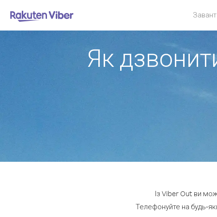
Завант
Як дзвонити
Із Viber Out ви мо
Телефонуйте на будь-яки