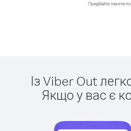
Придбайте пакети по
Із Viber Out лег
Якщо у вас є к