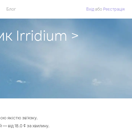
Блог
Вхід
або
Pеєстрація
к Irridium >
кою якістю зв'язку.
— від 18.0 ¢ за хвилину.