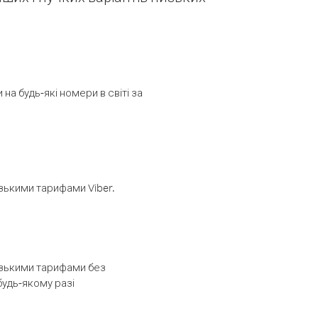
а будь-які номери в світі за
изькими тарифами Viber.
низькими тарифами без
будь-якому разі