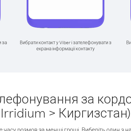
 за
Вибрати контакт у Viber і зателефонувати з
Ви
екрана інформації контакту
елефонування за кордо
Irridium > Киргизстан)
ше часу розмов за менші гроші. Виберіть один з 