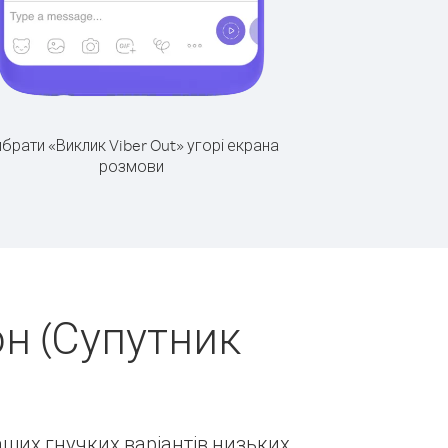
брати «Виклик Viber Out» угорі екрана
розмови
н (Супутник
наших гнучких варіантів низьких