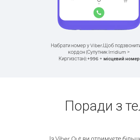
Набрати номер у Viber.
Щоб подзвонити
кордон (Супутник Irridium >
Киргизстан):
+
+
996
місцевий номер
Поради з т
Із Viber Out ви отримуєте біль