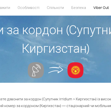
ажити
Особливості
Спільноти
Безпека
Viber Out
 за кордон (Супутни
Киргизстан)
жете дзвонити за кордон (Супутник Irridium > Киргизстан) із висо
й номер за кордоном (Киргизстан) — стаціонарний чи мобільний 