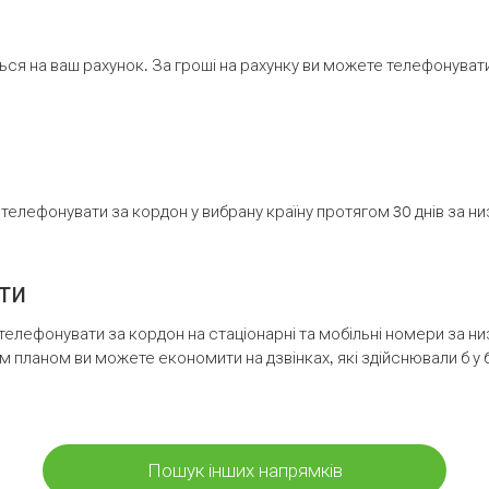
ся на ваш рахунок. За гроші на рахунку ви можете телефонувати н
елефонувати за кордон у вибрану країну протягом 30 днів за н
ти
телефонувати за кордон на стаціонарні та мобільні номери за 
м планом ви можете економити на дзвінках, які здійснювали б у 
Пошук інших напрямків