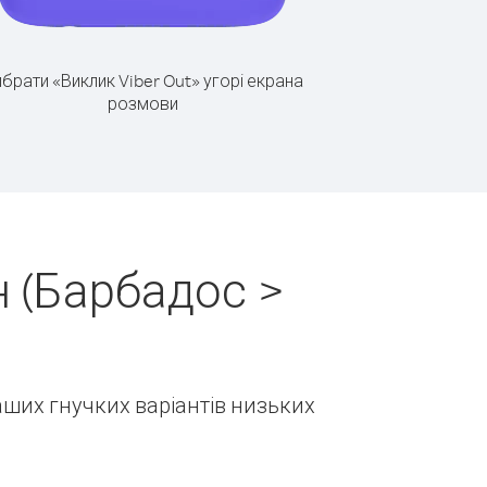
брати «Виклик Viber Out» угорі екрана
розмови
 (Барбадос >
наших гнучких варіантів низьких