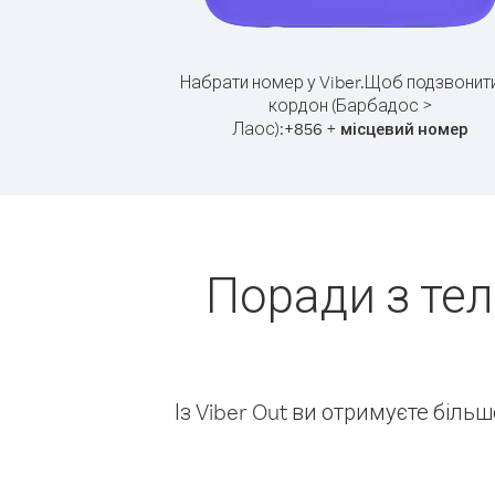
Набрати номер у Viber.
Щоб подзвонити
кордон (Барбадос >
Лаос):
+
+
856
місцевий номер
Поради з те
Із Viber Out ви отримуєте біль