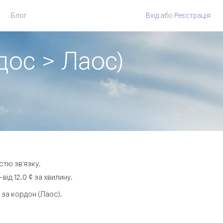
Блог
Вхід
або
Pеєстрація
дос > Лаос)
стю зв'язку.
ід 12.0 ¢ за хвилину.
за кордон (Лаос).