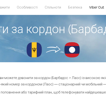
ажити
Особливості
Спільноти
Безпека
Viber Out
и за кордон (Барба
t ви можете дзвонити за кордон (Барбадос > Лаос) із високою які
який номер за кордоном (Лаос) — стаціонарний чи мобільний — в
 поповнення або тарифний план, щоб телефонувати найдешевше 