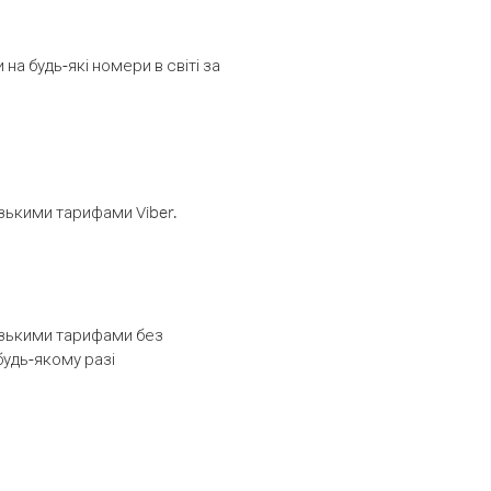
а будь-які номери в світі за
изькими тарифами Viber.
низькими тарифами без
будь-якому разі