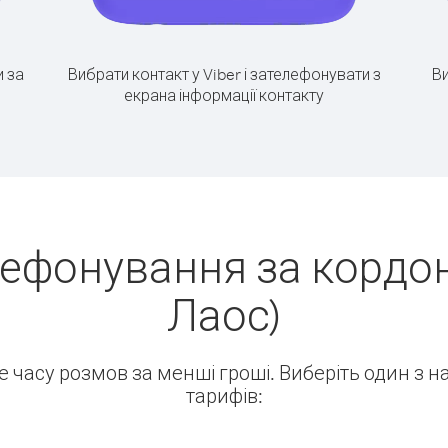
 за
Вибрати контакт у Viber і зателефонувати з
Ви
екрана інформації контакту
лефонування за кордон
Лаос)
ше часу розмов за менші гроші. Виберіть один з 
тарифів: