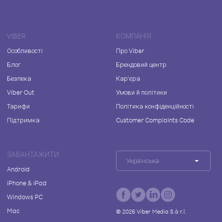
VIBER
КОМПАНІЯ
Особливості
Про Viber
Блог
Брендовий центр
Безпека
Кар'єра
Viber Out
Умови й політики
Тарифи
Політика конфіденційності
Підтримка
Customer Complaints Code
ЗАВАНТАЖИТИ
Українська
Android
iPhone & iPad
Windows PC
Mac
©
2026
Viber Media S.à r.l.