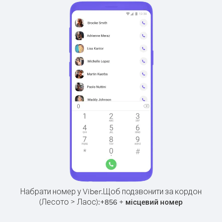
Набрати номер у Viber.
Щоб подзвонити за кордон
(Лесото > Лаос):
+
+
856
місцевий номер