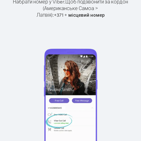
Набрати номер у Viber.
Щоб подзвонити за кордон
(Американське Самоа >
Латвія):
+
+
371
місцевий номер