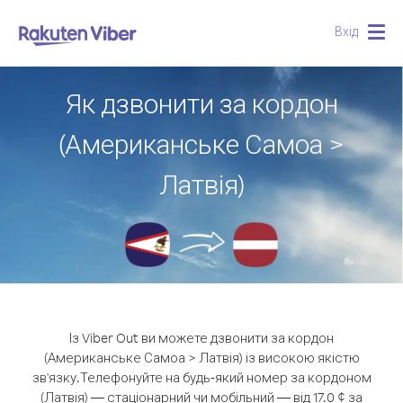
Вхід
Togg
navig
Як дзвонити за кордон
(Американське Самоа >
Латвія)
Із Viber Out ви можете дзвонити за кордон
(Американське Самоа > Латвія) із високою якістю
зв'язку.
Телефонуйте на будь-який номер за кордоном
(Латвія) — стаціонарний чи мобільний — від 17.0 ¢ за