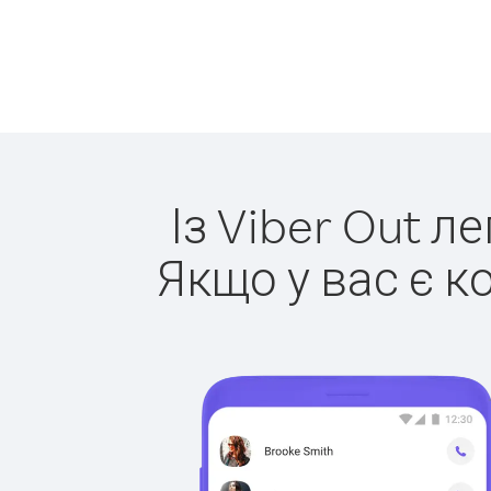
Із Viber Out л
Якщо у вас є к