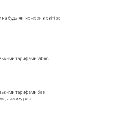
а будь-які номери в світі за
изькими тарифами Viber.
низькими тарифами без
будь-якому разі