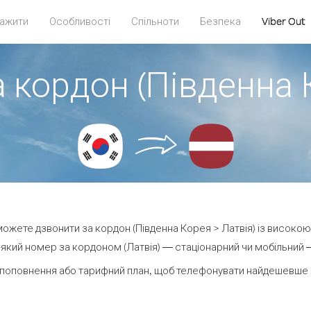
ажити
Особливості
Спільноти
Безпека
Viber Out
 кордон (Південна 
 можете дзвонити за кордон (Південна Корея > Латвія) із високою
який номер за кордоном (Латвія) — стаціонарний чи мобільний — в
поповнення або тарифний план, щоб телефонувати найдешевше з