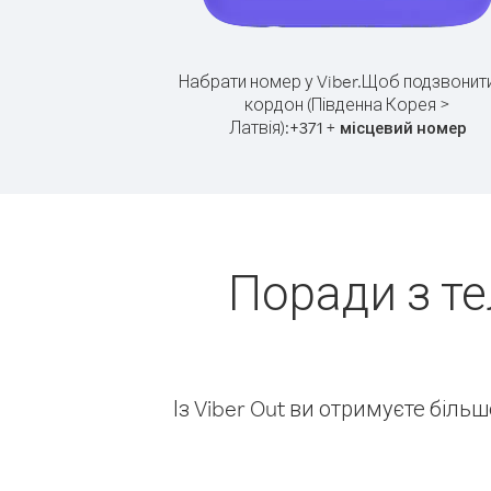
Набрати номер у Viber.
Щоб подзвонити
кордон (Південна Корея >
Латвія):
+
+
371
місцевий номер
Поради з т
Із Viber Out ви отримуєте біль