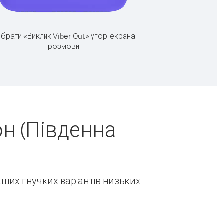
брати «Виклик Viber Out» угорі екрана
розмови
н (Південна
наших гнучких варіантів низьких