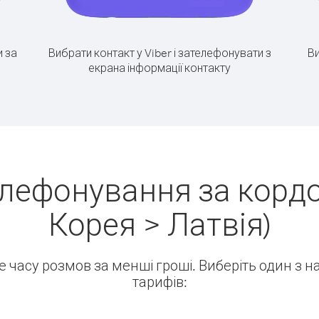
 за
Вибрати контакт у Viber і зателефонувати з
Ви
екрана інформації контакту
елефонування за кордо
Корея > Латвія)
ше часу розмов за менші гроші. Виберіть один з 
тарифів: