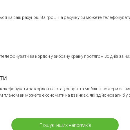
ся на ваш рахунок. За гроші на рахунку ви можете телефонувати н
елефонувати за кордон у вибрану країну протягом 30 днів за н
ти
телефонувати за кордон на стаціонарні та мобільні номери за 
м планом ви можете економити на дзвінках, які здійснювали б у 
Пошук інших напрямків