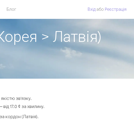
Блог
Вхід
або
Pеєстрація
Корея > Латвія)
 якістю зв'язку.
ід 17.0 ¢ за хвилину.
а кордон (Латвія).