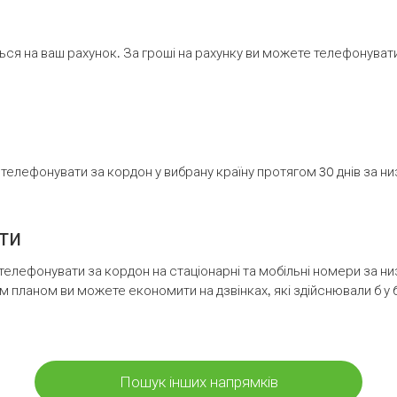
ся на ваш рахунок. За гроші на рахунку ви можете телефонувати н
елефонувати за кордон у вибрану країну протягом 30 днів за н
ти
телефонувати за кордон на стаціонарні та мобільні номери за 
м планом ви можете економити на дзвінках, які здійснювали б у 
Пошук інших напрямків