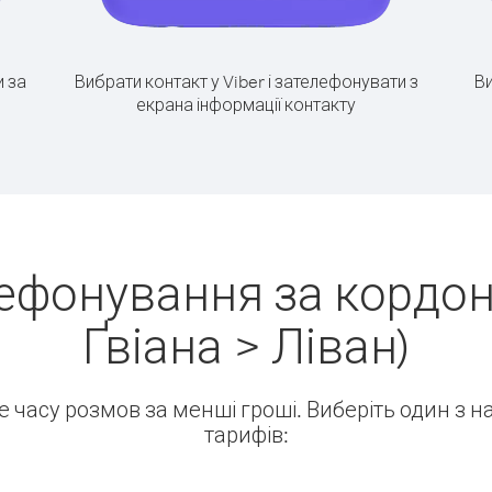
 за
Вибрати контакт у Viber і зателефонувати з
Ви
екрана інформації контакту
ефонування за кордо
Ґвіана > Ліван)
ше часу розмов за менші гроші. Виберіть один з 
тарифів: