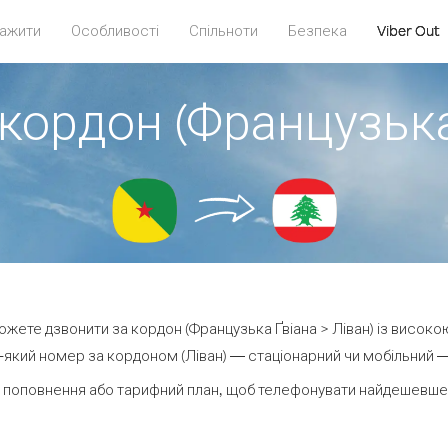
ажити
Особливості
Спільноти
Безпека
Viber Out
кордон (Французька
можете дзвонити за кордон (Французька Ґвіана > Ліван) із високою
який номер за кордоном (Ліван) — стаціонарний чи мобільний — в
 поповнення або тарифний план, щоб телефонувати найдешевше з