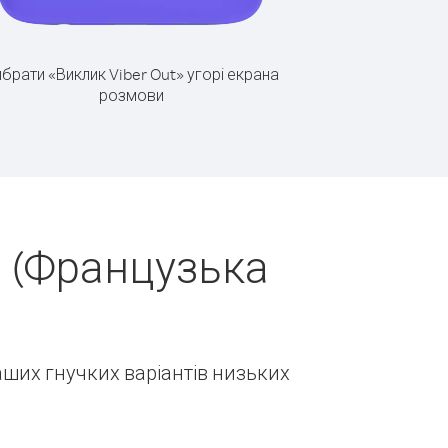
брати «Виклик Viber Out» угорі екрана
розмови
н (Французька
наших гнучких варіантів низьких