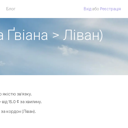
Блог
Вхід
або
Pеєстрація
 Ґвіана > Ліван)
 якістю зв'язку.
ід 15.0 ¢ за хвилину.
а кордон (Ліван).