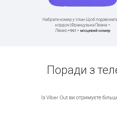
Набрати номер у Viber.
Щоб подзвонити
кордон (Французька Ґвіана >
Ліван):
+
+
961
місцевий номер
Поради з тел
Із Viber Out ви отримуєте біль