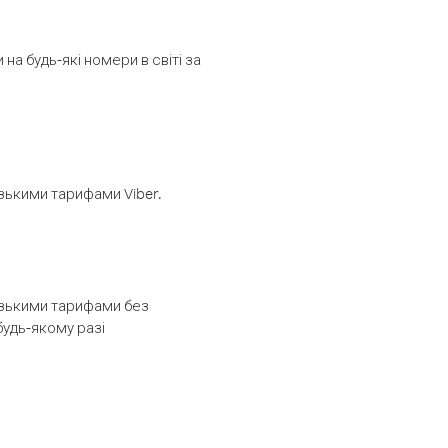
а будь-які номери в світі за
изькими тарифами Viber.
низькими тарифами без
будь-якому разі