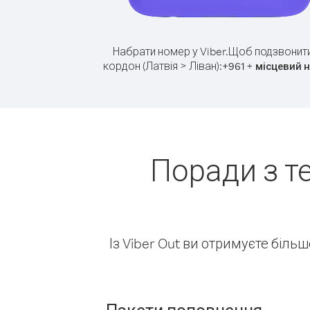
Набрати номер у Viber.
Щоб подзвонити
кордон (Латвія > Ліван):
+
+
961
місцевий 
Поради з т
Із Viber Out ви отримуєте біль