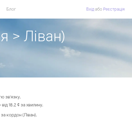
Блог
Вхід
або
Pеєстрація
я > Ліван)
тю зв'язку.
ід 18.2 ¢ за хвилину.
а кордон (Ліван).