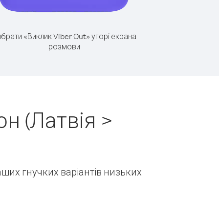
брати «Виклик Viber Out» угорі екрана
розмови
н (Латвія >
наших гнучких варіантів низьких