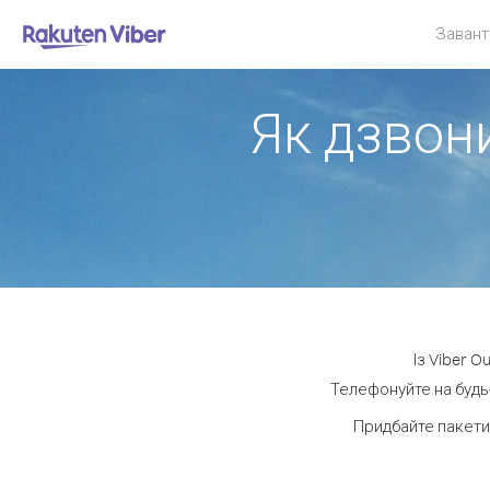
Завант
Як дзвони
Із Viber O
Телефонуйте на будь-
Придбайте пакети