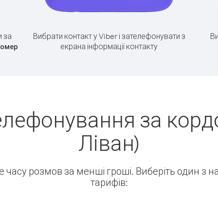
 за
Вибрати контакт у Viber і зателефонувати з
Ви
екрана інформації контакту
номер
елефонування за кордо
Ліван)
ше часу розмов за менші гроші. Виберіть один з 
тарифів: