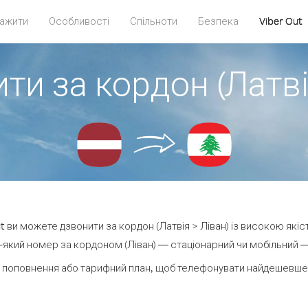
ажити
Особливості
Спільноти
Безпека
Viber Out
ти за кордон (Латві
ut ви можете дзвонити за кордон (Латвія > Ліван) із високою якіс
який номер за кордоном (Ліван) — стаціонарний чи мобільний — в
 поповнення або тарифний план, щоб телефонувати найдешевше з