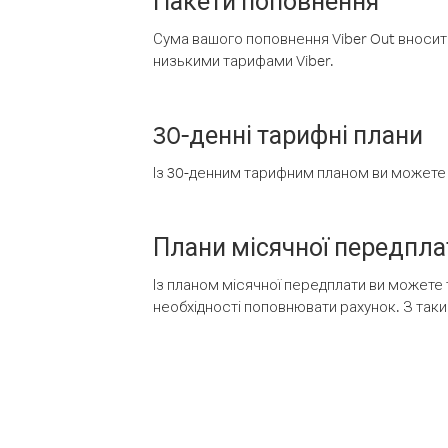
Пакети поповнення
Сума вашого поповнення Viber Out вносить
низькими тарифами Viber.
30-денні тарифні плани
Із 30-денним тарифним планом ви можете т
Плани місячної передпла
Із планом місячної передплати ви можете 
необхідності поповнювати рахунок. З таки