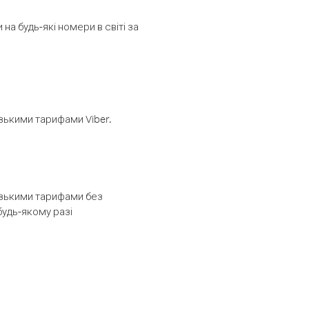
а будь-які номери в світі за
изькими тарифами Viber.
низькими тарифами без
будь-якому разі