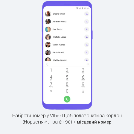
Набрати номер у Viber.
Щоб подзвонити за кордон
(Норвегія > Ліван):
+
+
961
місцевий номер