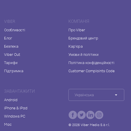
VIBER
КОМПАНІЯ
Особливості
Про Viber
Блог
Брендовий центр
Безпека
Кар'єра
Viber Out
Умови й політики
Тарифи
Політика конфіденційності
Підтримка
Customer Complaints Code
ЗАВАНТАЖИТИ
Українська
Android
iPhone & iPad
Windows PC
Mac
©
2026
Viber Media S.à r.l.