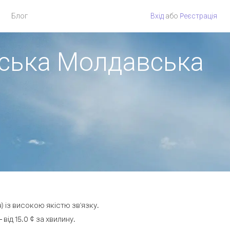
Блог
Вхід
або
Pеєстрація
вська Молдавська
 із високою якістю зв'язку.
ід 15.0 ¢ за хвилину.