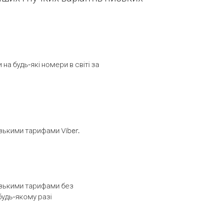
а будь-які номери в світі за
изькими тарифами Viber.
низькими тарифами без
будь-якому разі