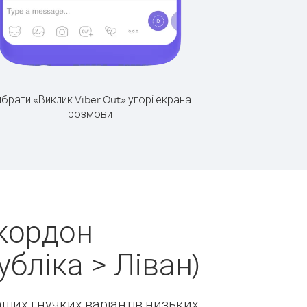
брати «Виклик Viber Out» угорі екрана
розмови
 кордон
бліка > Ліван)
наших гнучких варіантів низьких