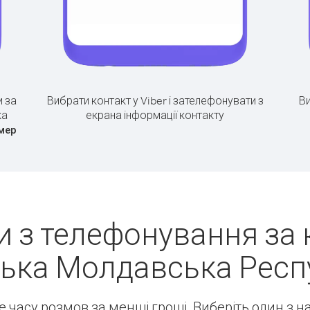
 за
Вибрати контакт у Viber і зателефонувати з
Ви
ка
екрана інформації контакту
мер
 з телефонування за
ька Молдавська Респу
ше часу розмов за менші гроші. Виберіть один з 