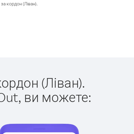
а кордон (Ліван).
ордон (Ліван).
Out, ви можете: