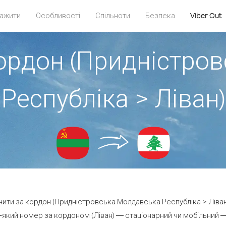
ажити
Особливості
Спільноти
Безпека
Viber Out
кордон (Придністро
Республіка > Ліван)
онити за кордон (Придністровська Молдавська Республіка > Ліван)
який номер за кордоном (Ліван) — стаціонарний чи мобільний — в