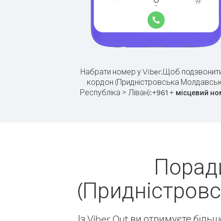
Набрати номер у Viber.
Щоб подзвонити
кордон (Придністровська Молдавсь
Республіка > Ліван):
+
+
961
місцевий но
Поради
(Придністровс
Із Viber Out ви отримуєте біль