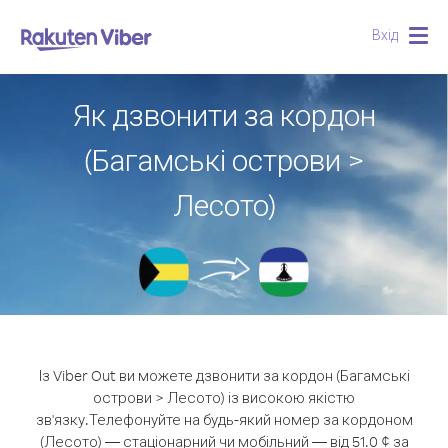
Вхід
Togg
navig
Як дзвонити за кордон
(Багамські острови >
Лесото)
Із Viber Out ви можете дзвонити за кордон (Багамські
острови > Лесото) із високою якістю
зв'язку.
Телефонуйте на будь-який номер за кордоном
(Лесото) — стаціонарний чи мобільний — від 51.0 ¢ за