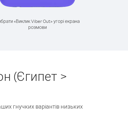
брати «Виклик Viber Out» угорі екрана
розмови
н (Єгипет >
наших гнучких варіантів низьких