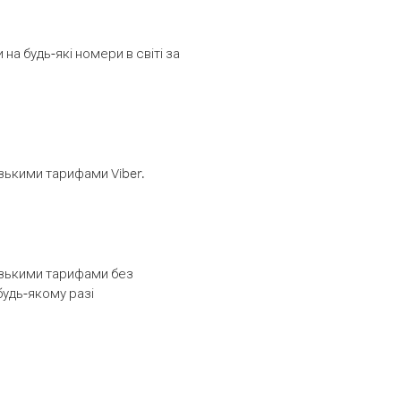
а будь-які номери в світі за
изькими тарифами Viber.
низькими тарифами без
будь-якому разі