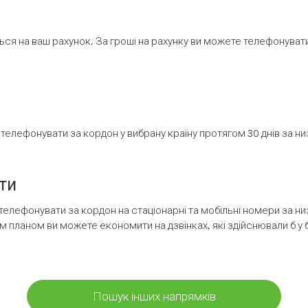
ся на ваш рахунок. За гроші на рахунку ви можете телефонувати н
елефонувати за кордон у вибрану країну протягом 30 днів за н
ти
телефонувати за кордон на стаціонарні та мобільні номери за 
м планом ви можете економити на дзвінках, які здійснювали б у 
Пошук інших напрямків