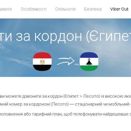
ажити
Особливості
Спільноти
Безпека
Viber Out
и за кордон (Єгипе
t ви можете дзвонити за кордон (Єгипет > Лесото) із високою які
кий номер за кордоном (Лесото) — стаціонарний чи мобільний — 
поповнення або тарифний план, щоб телефонувати найдешевше з