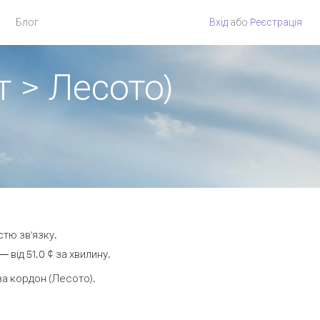
Блог
Вхід
або
Pеєстрація
т > Лесото)
стю зв'язку.
від 51.0 ¢ за хвилину.
а кордон (Лесото).