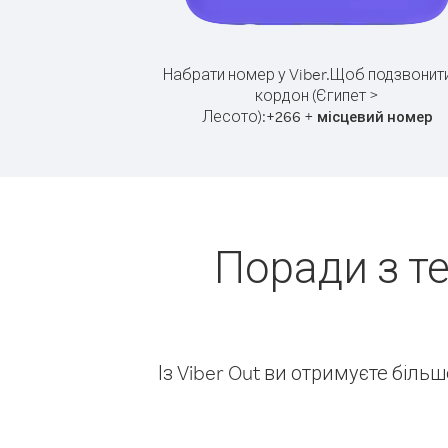
Набрати номер у Viber.
Щоб подзвонити
кордон (Єгипет >
Лесото):
+
+
266
місцевий номер
Поради з т
Із Viber Out ви отримуєте біль