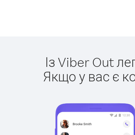
Із Viber Out л
Якщо у вас є к