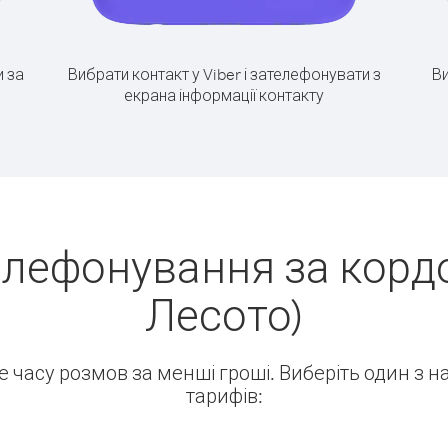
 за
Вибрати контакт у Viber і зателефонувати з
Ви
екрана інформації контакту
елефонування за кордо
Лесото)
ше часу розмов за менші гроші. Виберіть один з 
тарифів: