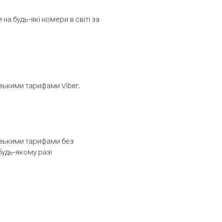
а будь-які номери в світі за
изькими тарифами Viber.
низькими тарифами без
будь-якому разі