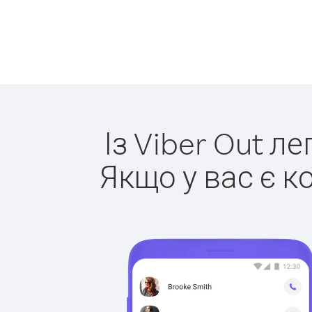
Із Viber Out л
Якщо у вас є к