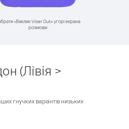
брати «Виклик Viber Out» угорі екрана
розмови
он (Лівія >
наших гнучких варіантів низьких