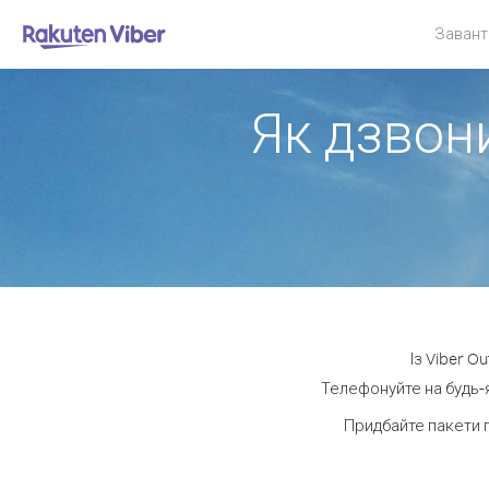
Завант
Як дзвони
Із Viber O
Телефонуйте на будь-я
Придбайте пакети 