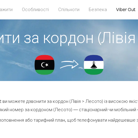
ажити
Особливості
Спільноти
Безпека
Viber Out
ти за кордон (Лівія
ut ви можете дзвонити за кордон (Лівія > Лесото) із високою якіс
кий номер за кордоном (Лесото) — стаціонарний чи мобільний — 
поповнення або тарифний план, щоб телефонувати найдешевше з