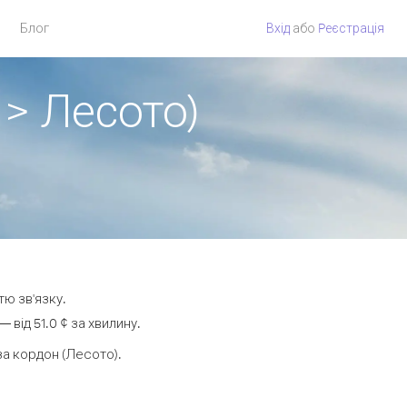
Блог
Вхід
або
Pеєстрація
 > Лесото)
тю зв'язку.
від 51.0 ¢ за хвилину.
а кордон (Лесото).