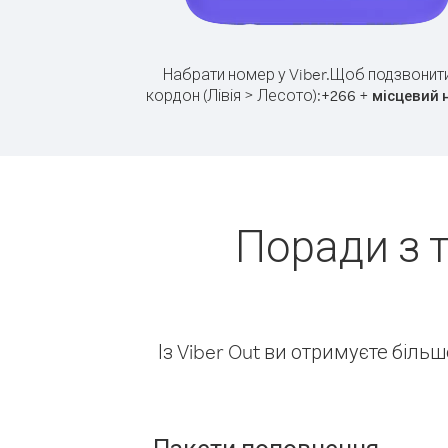
Набрати номер у Viber.
Щоб подзвонити
кордон (Лівія > Лесото):
+
+
266
місцевий 
Поради з т
Із Viber Out ви отримуєте біль