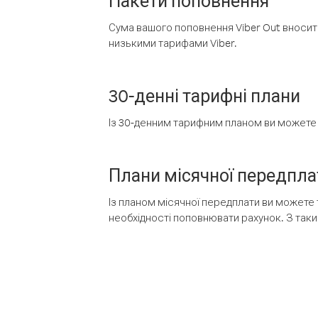
Пакети поповнення
Сума вашого поповнення Viber Out вносить
низькими тарифами Viber.
30-денні тарифні плани
Із 30-денним тарифним планом ви можете т
Плани місячної передпла
Із планом місячної передплати ви можете 
необхідності поповнювати рахунок. З таки