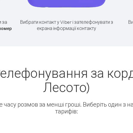
 за
Вибрати контакт у Viber і зателефонувати з
Ви
екрана інформації контакту
номер
елефонування за корд
Лесото)
ше часу розмов за менші гроші. Виберіть один з 
тарифів: