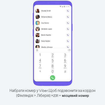
Набрати номер у Viber.
Щоб подзвонити за кордон
(Фінляндія > Ліберія):
+
+
231
місцевий номер