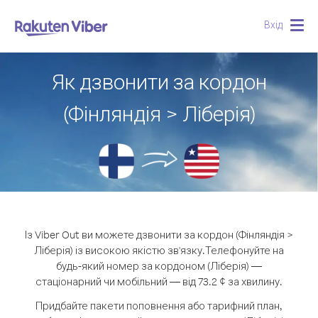
Вхід
Togg
navig
Як дзвонити за кордон
(Фінляндія > Ліберія)
Із Viber Out ви можете дзвонити за кордон (Фінляндія >
Ліберія) із високою якістю зв'язку.
Телефонуйте на
будь-який номер за кордоном (Ліберія) —
стаціонарний чи мобільний — від 73.2 ¢ за хвилину.
Придбайте пакети поповнення або тарифний план,