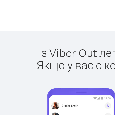
Із Viber Out л
Якщо у вас є к