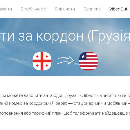
ажити
Особливості
Спільноти
Безпека
Viber Out
и за кордон (Грузія
ut ви можете дзвонити за кордон (Грузія > Ліберія) із високою якіс
кий номер за кордоном (Ліберія) — стаціонарний чи мобільний — 
поповнення або тарифний план, щоб телефонувати найдешевше за