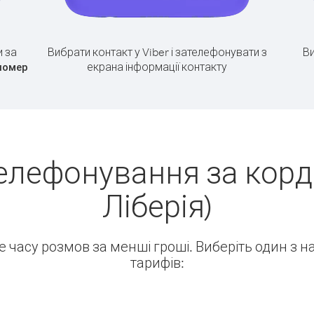
 за
Вибрати контакт у Viber і зателефонувати з
Ви
екрана інформації контакту
номер
елефонування за кордо
Ліберія)
ше часу розмов за менші гроші. Виберіть один з 
тарифів: