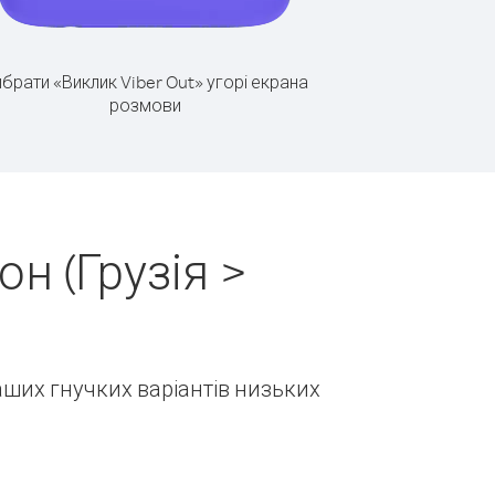
брати «Виклик Viber Out» угорі екрана
розмови
н (Грузія >
наших гнучких варіантів низьких