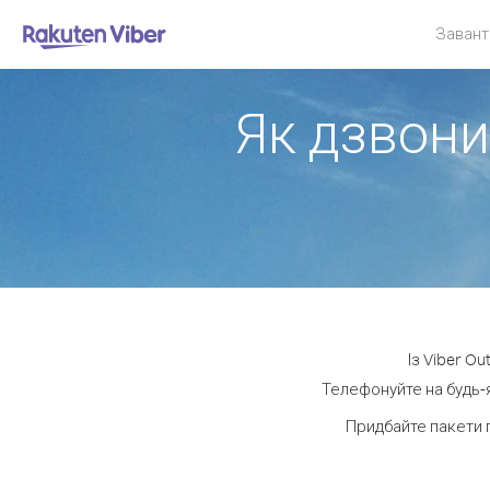
Завант
Як дзвонит
Із Viber O
Телефонуйте на будь-я
Придбайте пакети 