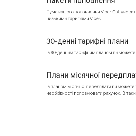
Пакети поповнення
Сума вашого поповнення Viber Out вносить
низькими тарифами Viber.
30-денні тарифні плани
Із 30-денним тарифним планом ви можете т
Плани місячної передпла
Із планом місячної передплати ви можете 
необхідності поповнювати рахунок. З таки