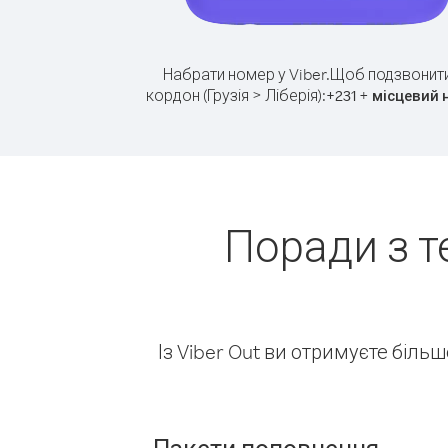
Набрати номер у Viber.
Щоб подзвонити
кордон (Грузія > Ліберія):
+
+
231
місцевий 
Поради з т
Із Viber Out ви отримуєте біль