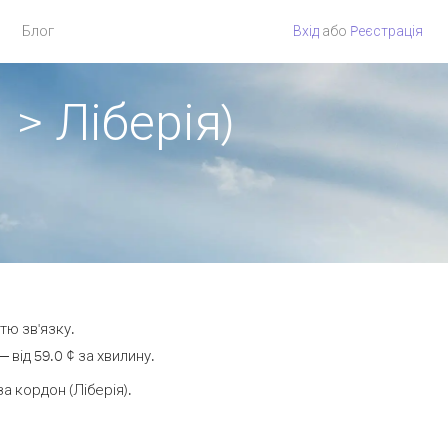
Блог
Вхід
або
Pеєстрація
 > Ліберія)
тю зв'язку.
від 59.0 ¢ за хвилину.
 кордон (Ліберія).