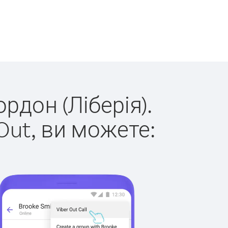
рдон (Ліберія).
Out, ви можете: