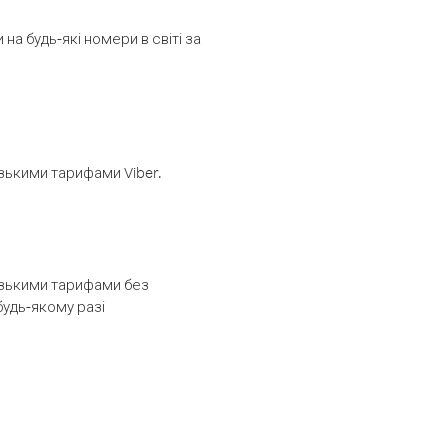
а будь-які номери в світі за
изькими тарифами Viber.
низькими тарифами без
будь-якому разі