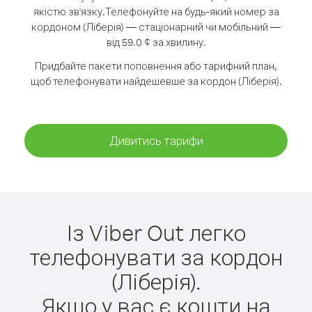
якістю зв'язку.
Телефонуйте на будь-який номер за
кордоном (Ліберія) — стаціонарний чи мобільний —
від 59.0 ¢ за хвилину.
Придбайте пакети поповнення або тарифний план,
щоб телефонувати найдешевше за кордон (Ліберія).
Дивитись тарифи
Із Viber Out легко
телефонувати за кордон
(Ліберія).
Якщо у вас є кошти на