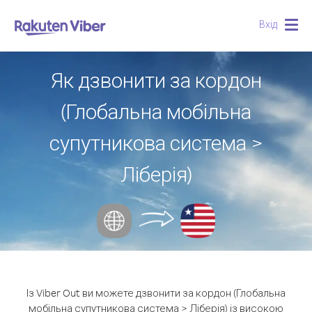
Вхід
Togg
navig
Як дзвонити за кордон
(Глобальна мобільна
супутникова система >
Ліберія)
Із Viber Out ви можете дзвонити за кордон (Глобальна
мобільна супутникова система > Ліберія) із високою