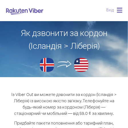
Вхід
Togg
navig
Як дзвонити за кордон
(Ісландія > Ліберія)
Із Viber Out ви можете дзвонити за кордон (Ісландія >
Ліберія) із високою якістю зв'язку.
Телефонуйте на
будь-який номер за кордоном (Ліберія) —
стаціонарний чи мобільний — від 59.0 ¢ за хвилину.
Придбайте пакети поповнення або тарифний план,