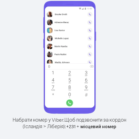
Набрати номер у Viber.
Щоб подзвонити за кордон
(Ісландія > Ліберія):
+
+
231
місцевий номер