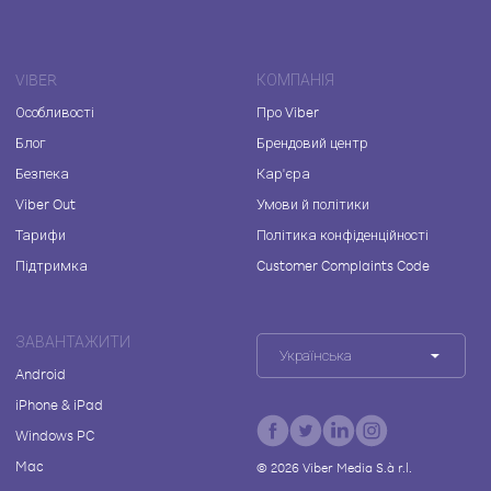
VIBER
КОМПАНІЯ
Особливості
Про Viber
Блог
Брендовий центр
Безпека
Кар'єра
Viber Out
Умови й політики
Тарифи
Політика конфіденційності
Підтримка
Customer Complaints Code
ЗАВАНТАЖИТИ
Українська
Android
iPhone & iPad
Windows PC
Mac
©
2026
Viber Media S.à r.l.