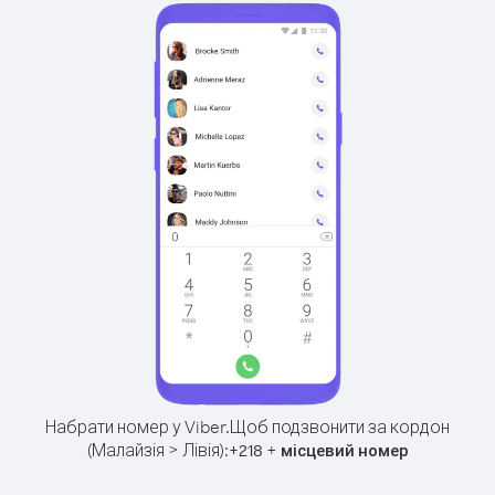
Набрати номер у Viber.
Щоб подзвонити за кордон
(Малайзія > Лівія):
+
+
218
місцевий номер