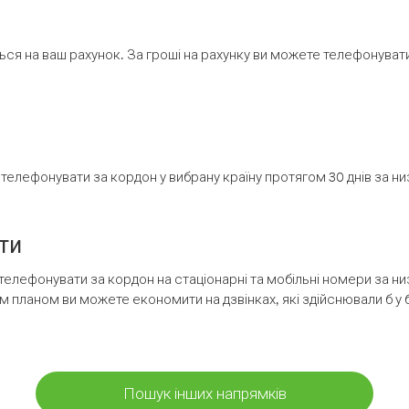
ся на ваш рахунок. За гроші на рахунку ви можете телефонувати н
елефонувати за кордон у вибрану країну протягом 30 днів за н
ти
телефонувати за кордон на стаціонарні та мобільні номери за 
м планом ви можете економити на дзвінках, які здійснювали б у 
Пошук інших напрямків