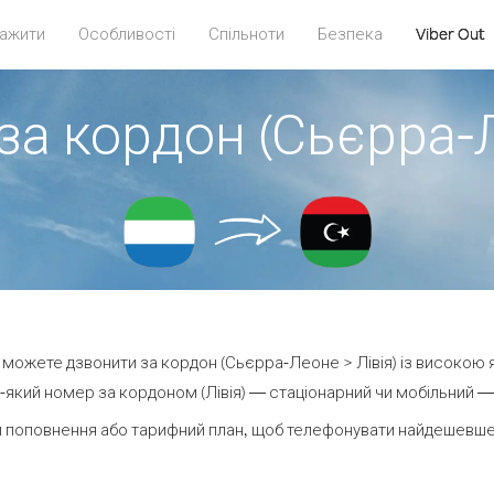
ажити
Особливості
Спільноти
Безпека
Viber Out
за кордон (Сьєрра-Л
ви можете дзвонити за кордон (Сьєрра-Леоне > Лівія) із високою я
який номер за кордоном (Лівія) — стаціонарний чи мобільний — в
 поповнення або тарифний план, щоб телефонувати найдешевше з