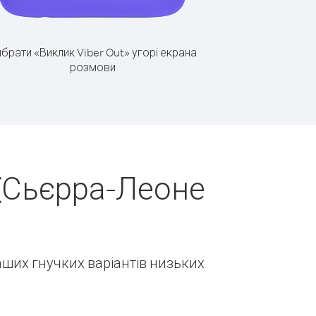
брати «Виклик Viber Out» угорі екрана
розмови
(Сьєрра-Леоне
наших гнучких варіантів низьких