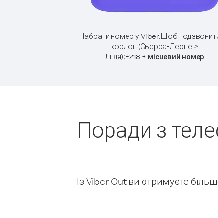
Набрати номер у Viber.
Щоб подзвонити
кордон (Сьєрра-Леоне >
Лівія):
+
+
218
місцевий номер
Поради з тел
Із Viber Out ви отримуєте біль