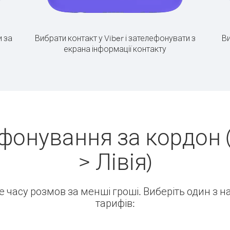
 за
Вибрати контакт у Viber і зателефонувати з
Ви
екрана інформації контакту
ефонування за кордон 
> Лівія)
ше часу розмов за менші гроші. Виберіть один з 
тарифів: