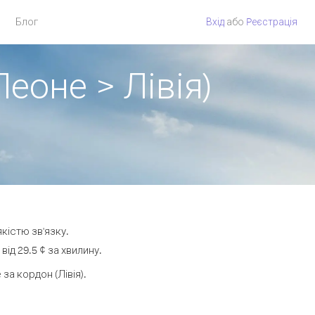
Блог
Вхід
або
Pеєстрація
еоне > Лівія)
кістю зв'язку.
ід 29.5 ¢ за хвилину.
а кордон (Лівія).