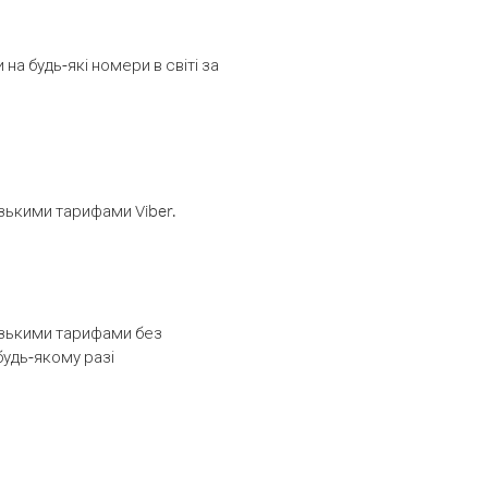
а будь-які номери в світі за
изькими тарифами Viber.
низькими тарифами без
будь-якому разі