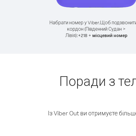
Набрати номер у Viber.
Щоб подзвонити
кордон (Південний Судан >
Лівія):
+
+
218
місцевий номер
Поради з те
Із Viber Out ви отримуєте біль