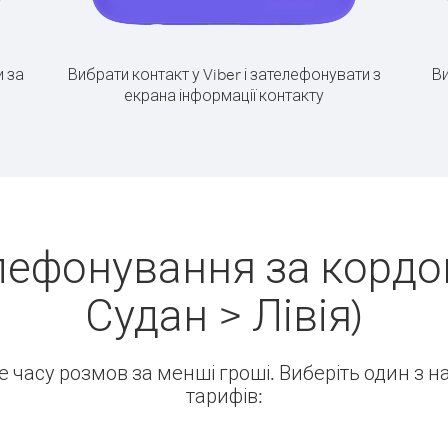
 за
Вибрати контакт у Viber і зателефонувати з
Ви
екрана інформації контакту
лефонування за кордо
Судан > Лівія)
ше часу розмов за менші гроші. Виберіть один з 
тарифів: