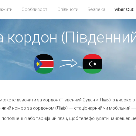
ажити
Особливості
Спільноти
Безпека
Viber Out
 кордон (Південний
и можете дзвонити за кордон (Південний Судан > Лівія) із високою 
який номер за кордоном (Лівія) — стаціонарний чи мобільний — в
 поповнення або тарифний план, щоб телефонувати найдешевше з