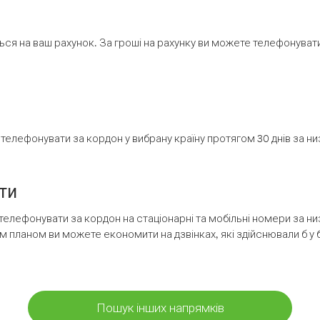
ся на ваш рахунок. За гроші на рахунку ви можете телефонувати н
елефонувати за кордон у вибрану країну протягом 30 днів за н
ти
телефонувати за кордон на стаціонарні та мобільні номери за 
м планом ви можете економити на дзвінках, які здійснювали б у 
Пошук інших напрямків