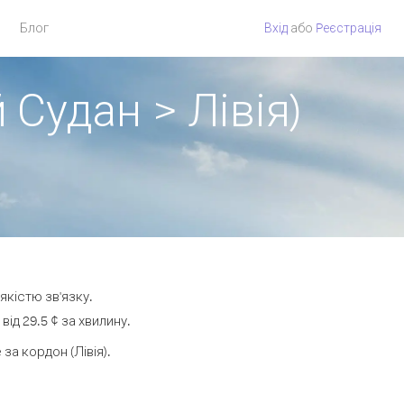
Блог
Вхід
або
Pеєстрація
 Судан > Лівія)
якістю зв'язку.
ід 29.5 ¢ за хвилину.
а кордон (Лівія).