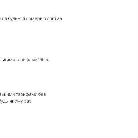
а будь-які номери в світі за
изькими тарифами Viber.
низькими тарифами без
будь-якому разі