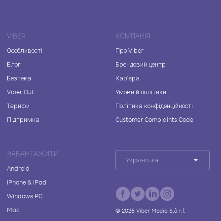
VIBER
КОМПАНІЯ
Особливості
Про Viber
Блог
Брендовий центр
Безпека
Кар'єра
Viber Out
Умови й політики
Тарифи
Політика конфіденційності
Підтримка
Customer Complaints Code
ЗАВАНТАЖИТИ
Українська
Android
iPhone & iPad
Windows PC
Mac
©
2026
Viber Media S.à r.l.