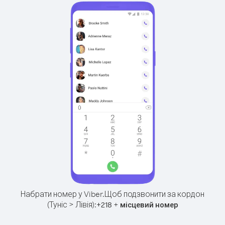
Набрати номер у Viber.
Щоб подзвонити за кордон
(Туніс > Лівія):
+
+
218
місцевий номер