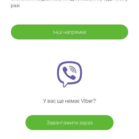
разі
Інші напрямки
У вас ще немає Viber?
Завантажити зараз