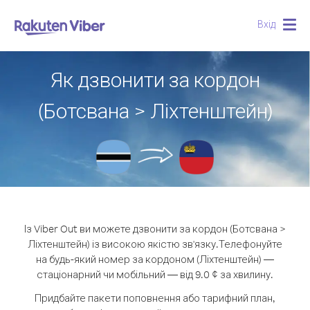
Вхід
Togg
navig
Як дзвонити за кордон
(Ботсвана > Ліхтенштейн)
Із Viber Out ви можете дзвонити за кордон (Ботсвана >
Ліхтенштейн) із високою якістю зв'язку.
Телефонуйте
на будь-який номер за кордоном (Ліхтенштейн) —
стаціонарний чи мобільний — від 9.0 ¢ за хвилину.
Придбайте пакети поповнення або тарифний план,