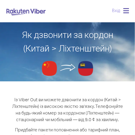
Вхід
Togg
navig
Як дзвонити за кордон
(Китай > Ліхтенштейн)
Із Viber Out ви можете дзвонити за кордон (Китай >
Ліхтенштейн) із високою якістю зв'язку.
Телефонуйте
на будь-який номер за кордоном (Ліхтенштейн) —
стаціонарний чи мобільний — від 9.0 ¢ за хвилину.
Придбайте пакети поповнення або тарифний план,